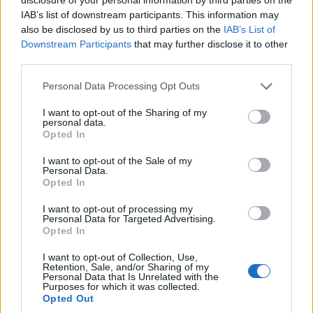
IAB’s list of downstream participants. This information may
also be disclosed by us to third parties on the
IAB’s List of
Downstream Participants
that may further disclose it to other
third parties.
🪐🚀 Canciones para Ver las Estrellas:
Personal Data Processing Opt Outs
Psicodelia y Space Rock 🎸✨
🌌🚀 Viaje intergaláctico: la mejor selección de
I want to opt-out of the Sharing of my
psicodelia, space rock y atmósferas cósmicas para
personal data.
tus noches de astronomía. 🪐🎸 Desconecta, mira
Opted In
al firmamento y siente la gravedad cero. 💾 ¡Guarda
esta colección para tu próxima noche estrellada!
I want to opt-out of the Sale of my
Añadir un comentario ...
✨⭐
Personal Data.
Opted In
Letras
Top Artistas
Playlists
I want to opt-out of processing my
Personal Data for Targeted Advertising.
Opted In
A
B
C
D
E
F
G
H
I
J
K
L
I want to opt-out of Collection, Use,
M
N
O
P
Q
R
S
T
U
V
W
X
Retention, Sale, and/or Sharing of my
Personal Data that Is Unrelated with the
Y
Z
#
Purposes for which it was collected.
Opted Out