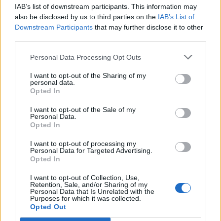
IAB’s list of downstream participants. This information may
also be disclosed by us to third parties on the
IAB’s List of
Downstream Participants
that may further disclose it to other
third parties.
Personal Data Processing Opt Outs
🪐🚀 Canciones para Ver las Estrellas:
Psicodelia y Space Rock 🎸✨
I want to opt-out of the Sharing of my
🌌🚀 Viaje intergaláctico: la mejor selección de
personal data.
psicodelia, space rock y atmósferas cósmicas para
Opted In
tus noches de astronomía. 🪐🎸 Desconecta, mira
al firmamento y siente la gravedad cero. 💾 ¡Guarda
I want to opt-out of the Sale of my
esta colección para tu próxima noche estrellada!
Personal Data.
Añadir un comentario ...
✨⭐
Opted In
I want to opt-out of processing my
Letras
Top Artistas
Playlists
Personal Data for Targeted Advertising.
Opted In
A
B
C
D
E
F
G
H
I
J
K
L
I want to opt-out of Collection, Use,
Retention, Sale, and/or Sharing of my
M
N
O
P
Q
R
S
T
U
V
W
X
Personal Data that Is Unrelated with the
Purposes for which it was collected.
Y
Z
#
Opted Out