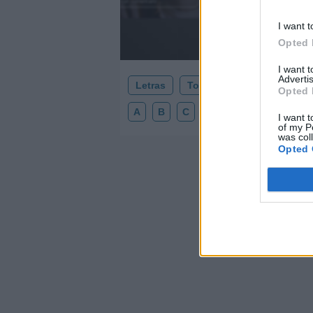
Añadir un comentario ...
I want t
Opted 
I want 
Advertis
Letras
Top Artistas
Playlists
Opted 
A
B
C
D
E
F
G
H
I want t
of my P
was col
Opted 