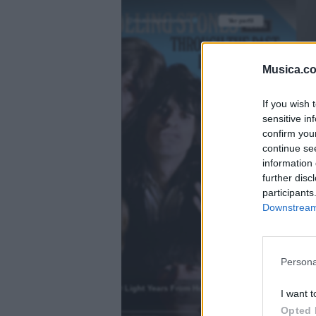
@musicapuntocom
Ver perfil
Ver perfil
fil
fil
Musica.c
If you wish 
sensitive in
confirm you
continue se
information 
further disc
participants
Downstream 
)
Persona
2000 Light Years From Home
I want t
.
Opted 