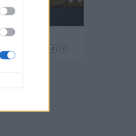
Añadir un comentario ...
U
V
W
X
Y
Z
#