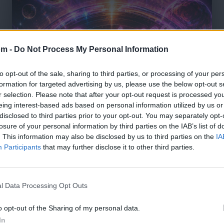
om -
Do Not Process My Personal Information
to opt-out of the sale, sharing to third parties, or processing of your per
formation for targeted advertising by us, please use the below opt-out s
r selection. Please note that after your opt-out request is processed y
eing interest-based ads based on personal information utilized by us or
disclosed to third parties prior to your opt-out. You may separately opt-
losure of your personal information by third parties on the IAB’s list of
. This information may also be disclosed by us to third parties on the
IA
Participants
that may further disclose it to other third parties.
l Data Processing Opt Outs
🪐🚀 Canciones para Ver las Estrellas:
o opt-out of the Sharing of my personal data.
Psicodelia y Space Rock 🎸✨
🌌🚀 Viaje intergaláctico: la mejor selección de
In
psicodelia, space rock y atmósferas cósmicas para