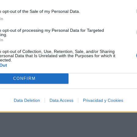
tus noches de astronomía. 🪐🎸 Desconecta, mira
al firmamento y siente la gravedad cero. 💾 ¡Guarda
o opt-out of the Sale of my Personal Data.
esta colección para tu próxima noche estrellada!
Añadir un comentario ...
In
✨⭐
to opt-out of processing my Personal Data for Targeted
ing.
In
I
J
K
L
M
N
O
P
Q
R
S
T
o opt-out of Collection, Use, Retention, Sale, and/or Sharing
ersonal Data that Is Unrelated with the Purposes for which it
lected.
Out
CONFIRM
Data Deletion
Data Access
Privacidad y Cookies