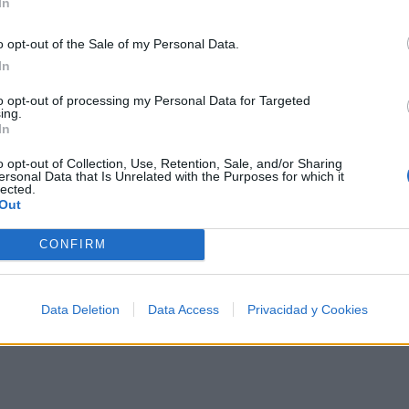
In
girando, volando amantes.
o opt-out of the Sale of my Personal Data.
Girando, girando por ti,
In
no huyas, no huyas de mi
to opt-out of processing my Personal Data for Targeted
ing.
uohuohuoh.
In
o opt-out of Collection, Use, Retention, Sale, and/or Sharing
ersonal Data that Is Unrelated with the Purposes for which it
lected.
Out
CONFIRM
Data Deletion
Data Access
Privacidad y Cookies