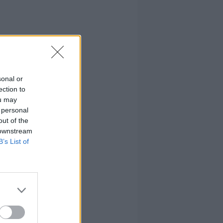
sonal or
ection to
ou may
 personal
out of the
 downstream
B’s List of