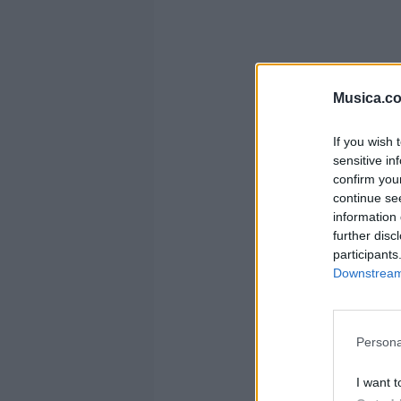
Musica.c
If you wish 
sensitive in
confirm you
continue se
information 
further disc
participants
Downstream 
Persona
I want t