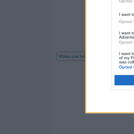
Opted 
I want t
Opted 
I want 
Advertis
Opted 
I want t
Vídeo con letra
of my P
was col
Opted 