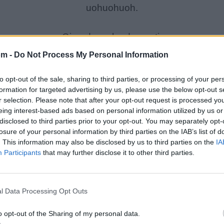
uohuohuoh.
Girando, volando por ti.
Girando, volando tu y yo.
om -
Do Not Process My Personal Information
to opt-out of the sale, sharing to third parties, or processing of your per
No tengas miedo de enamorarte,
formation for targeted advertising by us, please use the below opt-out s
no huyas no huyas de mi.
r selection. Please note that after your opt-out request is processed y
eing interest-based ads based on personal information utilized by us or
Dolor de amor quiero contagiarte,
disclosed to third parties prior to your opt-out. You may separately opt-
no huyas no huyas de mi.
losure of your personal information by third parties on the IAB’s list of
. This information may also be disclosed by us to third parties on the
IA
solos, solos tu y yo,
Participants
that may further disclose it to other third parties.
no huyas no huyas de mi.
uohuohuohuoh,
l Data Processing Opt Outs
no huyas no huyas de mi.
o opt-out of the Sharing of my personal data.
Girando, volando amantes,