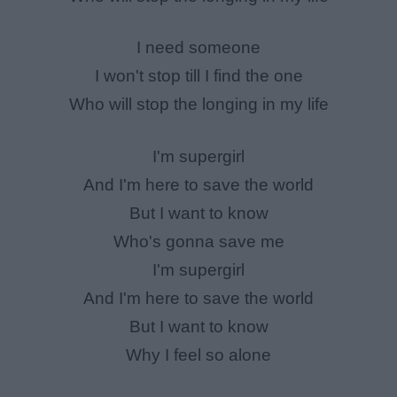
I need someone
I won't stop till I find the one
Who will stop the longing in my life
I'm supergirl
And I'm here to save the world
But I want to know
Who's gonna save me
I'm supergirl
And I'm here to save the world
But I want to know
Why I feel so alone