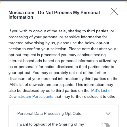
Letra My Religion
Musica.com -
Do Not Process My Personal
Information
Letra Supergirl
If you wish to opt-out of the sale, sharing to third parties, or
processing of your personal or sensitive information for
Letra The Kid In You
targeted advertising by us, please use the below opt-out
section to confirm your selection. Please note that after your
opt-out request is processed you may continue seeing
Letra Or someone else will
interest-based ads based on personal information utilized by
us or personal information disclosed to third parties prior to
your opt-out. You may separately opt-out of the further
Letra My heart
disclosure of your personal information by third parties on the
IAB’s list of downstream participants. This information may
Letra Angel On My Shoulder
also be disclosed by us to third parties on the
IAB’s List of
Downstream Participants
that may further disclose it to other
third parties.
Letra Lead me
Personal Data Processing Opt Outs
Letra Love Is A Beautiful Thing
I want to opt-out of the Sharing of my