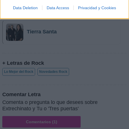
Barón Rojo
Data Deletion
Data Access
Privacidad y Cookies
Tierra Santa
+ Letras de Rock
Lo Mejor del Rock
Novedades Rock
Comentar Letra
Comenta o pregunta lo que desees sobre
Extrechinato y Tu o 'Tres puertas'
Comentarios (1)