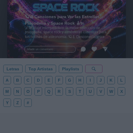
🪐🚀 Canciones para Ver las Estrellas:
Psicodelia y Space Rock 🎸✨
🌌🚀 Viaje intergaláctico: la mejor selección de
psicodelia, space rock y atmósferas cósmicas para
tus noches de astronomía. 🪐🎸 Desconecta, mira
al firmamento y siente la gravedad cero. 💾 ¡Guarda
esta colección para tu próxima noche estrellada!
Añadir un comentario ...
✨⭐
Letras
Top Artistas
Playlists
A
B
C
D
E
F
G
H
I
J
K
L
M
N
O
P
Q
R
S
T
U
V
W
X
Y
Z
#