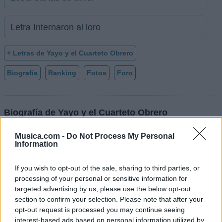
Letra Internaron al loro
+ Letras de Yayo y el Cuarteto Obrero
Biografía
Ranking
Fotos
Foro
Biografía de Yayo y el Cuarteto Obrero
Yayo y el Cuarteto Obrero: La Revolución del
Musica.com -
Do Not Process My Personal
Cuarteto en el Siglo XX
Information
If you wish to opt-out of the sale, sharing to third parties, or
Ranking de Yayo y el Cuarteto Obrero
processing of your personal or sensitive information for
targeted advertising by us, please use the below opt-out
Yayo y el Cuarteto Obrero
no está entre los 500
section to confirm your selection. Please note that after your
artistas más apoyados y visitados de esta semana,
opt-out request is processed you may continue seeing
interest-based ads based on personal information utilized by