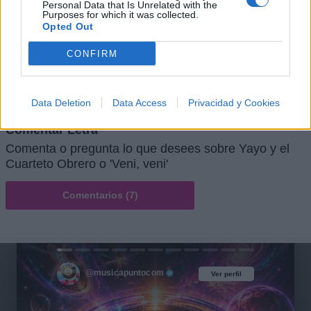
Personal Data that Is Unrelated with the
Purposes for which it was collected.
Opted Out
+ Letras de Música Latina
CONFIRM
Lo Mejor de la Música Latina
Novedades Música Latina
Data Deletion
Data Access
Privacidad y Cookies
Comentar Letra
Comenta o pregunta lo que desees sobre Yayo y el
Cuarteto Obrero o 'Veni, veni'
Comentarios (7)
@musicapuntocom
Ver perfil
Ver perfil