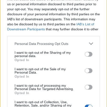
su mejor puesto ha sido el
118º
en mayo de 2023.
us or personal information disclosed to third parties prior to
¿Apoyar a Yayo y el Cuarteto Obrero?
your opt-out. You may separately opt-out of the further
disclosure of your personal information by third parties on the
149
4
IAB’s list of downstream participants. This information may
also be disclosed by us to third parties on the
IAB’s List of
Downstream Participants
that may further disclose it to other
Ranking de Yayo y el Cuarteto Obrero
TOP Música
third parties.
Personal Data Processing Opt Outs
I want to opt-out of the Sharing of my
personal data.
Opted In
I want to opt-out of the Sale of my
Personal Data.
Opted In
I want to opt-out of processing my
Personal Data for Targeted Advertising.
Opted In
I want to opt-out of Collection, Use,
Retention, Sale, and/or Sharing of my