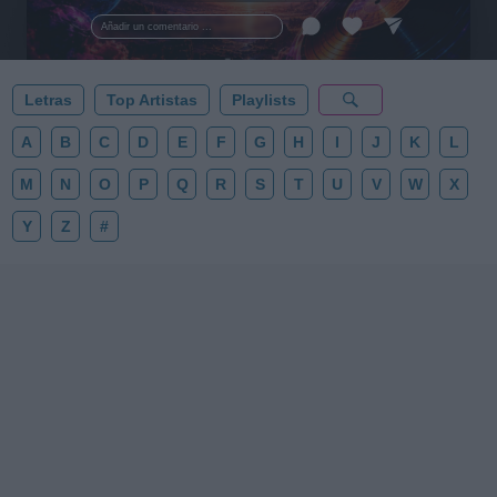
al firmamento y siente la gravedad cero. 💾 ¡Guarda
esta colección para tu próxima noche estrellada!
Añadir un comentario ...
✨⭐
Letras
Top Artistas
Playlists
A
B
C
D
E
F
G
H
I
J
K
L
M
N
O
P
Q
R
S
T
U
V
W
X
Y
Z
#