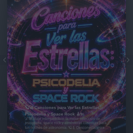
🪐🚀 Canciones para Ver las Estrellas:
Psicodelia y Space Rock 🎸✨
🌌🚀 Viaje intergaláctico: la mejor selección de
psicodelia, space rock y atmósferas cósmicas para
tus noches de astronomía. 🪐🎸 Desconecta, mira