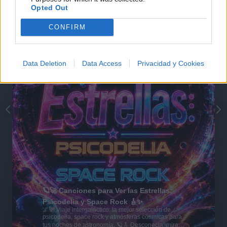
Opted Out
CONFIRM
Data Deletion
Data Access
Privacidad y Cookies
🪐🚀 Canciones para Ver las Estrellas:
Psicodelia y Space Rock 🎸✨
🌌🚀 Viaje intergaláctico: la mejor selección de
psicodelia, space rock y atmósferas cósmicas para
tus noches de astronomía. 🪐🎸 Desconecta, mira