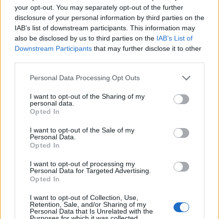
your opt-out. You may separately opt-out of the further
disclosure of your personal information by third parties on the
IAB’s list of downstream participants. This information may
also be disclosed by us to third parties on the
IAB’s List of
+ Letras de Rock
Downstream Participants
that may further disclose it to other
third parties.
Lo Mejor del Rock
Novedades Rock
Personal Data Processing Opt Outs
I want to opt-out of the Sharing of my
Comentar Letra
personal data.
Comenta o pregunta lo que desees sobre Monster
Opted In
Magnet o 'Atomic Clock'
I want to opt-out of the Sale of my
Personal Data.
Comentar
Opted In
I want to opt-out of processing my
Personal Data for Targeted Advertising.
Opted In
I want to opt-out of Collection, Use,
@musicapuntocom
Ver perfil
Ver perfil
Retention, Sale, and/or Sharing of my
Personal Data that Is Unrelated with the
Purposes for which it was collected.