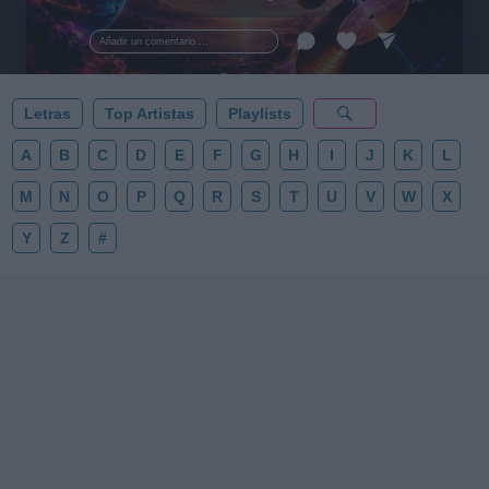
al firmamento y siente la gravedad cero. 💾 ¡Guarda
esta colección para tu próxima noche estrellada!
Añadir un comentario ...
✨⭐
Letras
Top Artistas
Playlists
A
B
C
D
E
F
G
H
I
J
K
L
M
N
O
P
Q
R
S
T
U
V
W
X
Y
Z
#