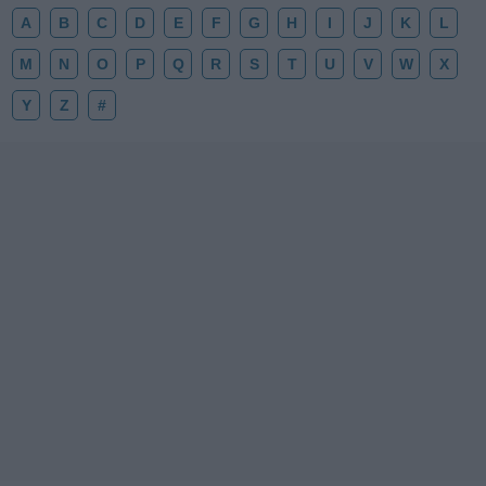
A
B
C
D
E
F
G
H
I
J
K
L
M
N
O
P
Q
R
S
T
U
V
W
X
Y
Z
#