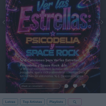
🪐🚀 Canciones para Ver las Estrellas:
Psicodelia y Space Rock 🎸✨
🌌🚀 Viaje intergaláctico: la mejor selección de
psicodelia, space rock y atmósferas cósmicas para
tus noches de astronomía. 🪐🎸 Desconecta, mira
al firmamento y siente la gravedad cero. 💾 ¡Guarda
esta colección para tu próxima noche estrellada!
Añadir un comentario ...
✨⭐
Letras
Top Artistas
Playlists