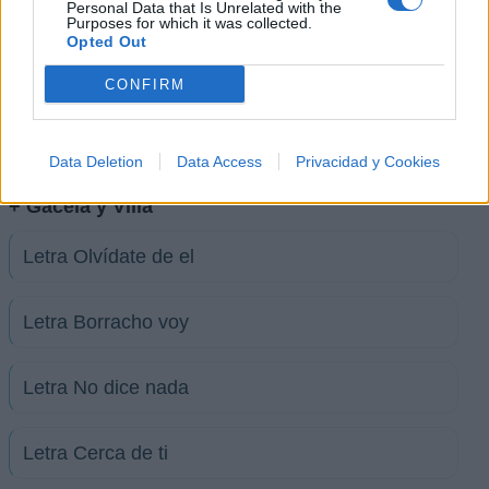
Personal Data that Is Unrelated with the
-
Purposes for which it was collected.
0 votos
Opted Out
CONFIRM
Imprimir letra
* Letra añadida por
LîNî×
Data Deletion
Data Access
Privacidad y Cookies
+ Gacela y Villa
Letra Olvídate de el
Letra Borracho voy
Letra No dice nada
Letra Cerca de ti