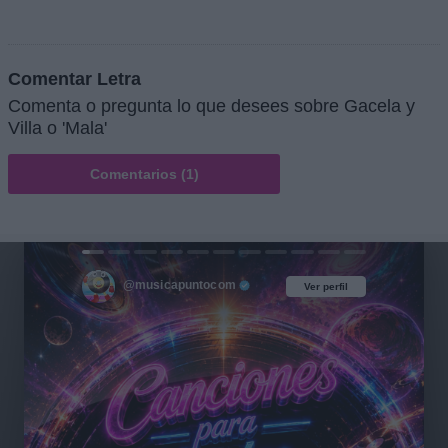
Comentar Letra
Comenta o pregunta lo que desees sobre Gacela y
Villa o 'Mala'
Comentarios (1)
@musicapuntocom
Ver perfil
Ver perfil