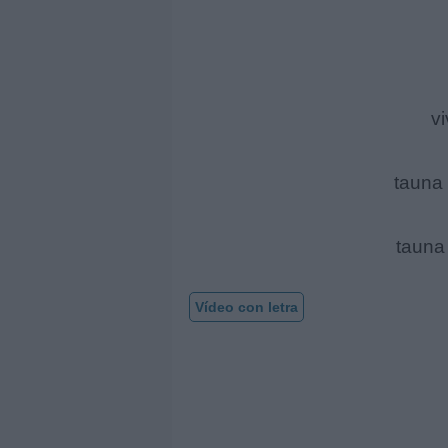
v
tauna 
tauna 
Vídeo con letra