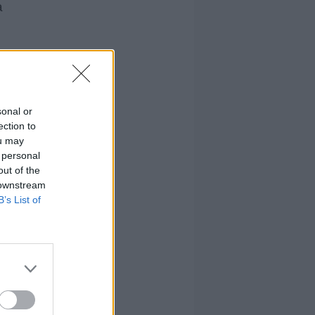
a
sonal or
ection to
ou may
 personal
out of the
 downstream
B’s List of
on