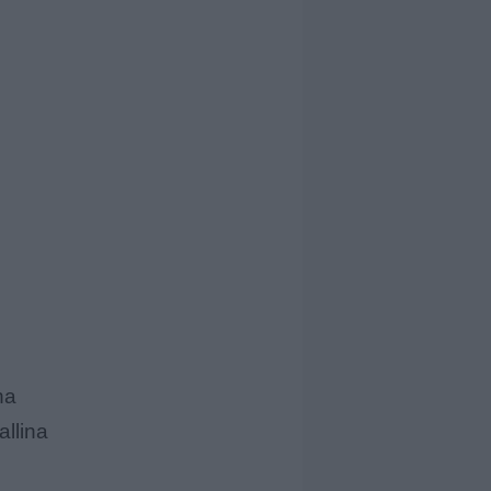
na
allina