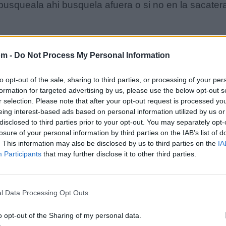
busqueala ahi busquela afuera o si no en la sacater
om -
Do Not Process My Personal Information
to opt-out of the sale, sharing to third parties, or processing of your per
formation for targeted advertising by us, please use the below opt-out s
r selection. Please note that after your opt-out request is processed y
eing interest-based ads based on personal information utilized by us or
disclosed to third parties prior to your opt-out. You may separately opt-
losure of your personal information by third parties on the IAB’s list of
. This information may also be disclosed by us to third parties on the
IA
Participants
that may further disclose it to other third parties.
iva tepupa y hay que recordar tiempos viejos quedar
l Data Processing Opt Outs
atras viva tepupa y hay que recordar la vieja
o opt-out of the Sharing of my personal data.
tauna y en molino del maiz.