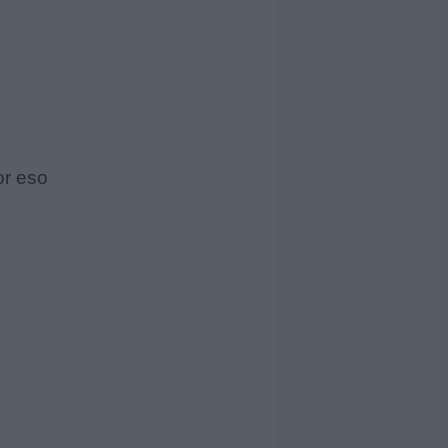
or eso
.