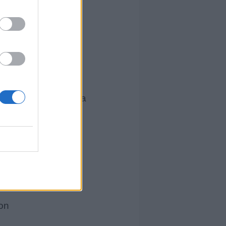
on
s
jo donde se hacian la
.
on
on