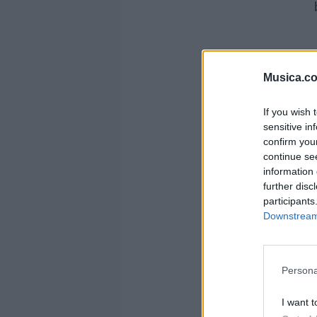
Musica.c
If you wish 
sensitive in
confirm you
continue se
information 
further disc
participants
Downstream 
v
Persona
I want t