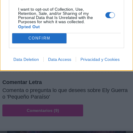
I want to opt-out of Collection, Use,
Retention, Sale, and/or Sharing of my
Héroes del Silencio
Personal Data that Is Unrelated with the
Purposes for which it was collected.
Opted Out
CONFIRM
+ Letras de Pop
Lo Mejor del Pop
Novedades Pop
Data Deletion
Data Access
Privacidad y Cookies
Comentar Letra
Comenta o pregunta lo que desees sobre Ely Guerra
o 'Pequeño Paraíso'
Comentarios (9)