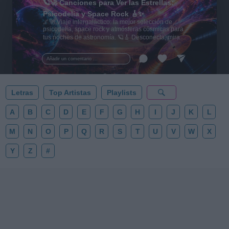
🪐🚀 Canciones para Ver las Estrellas:
Psicodelia y Space Rock 🎸✨
🌌🚀 Viaje intergaláctico: la mejor selección de
psicodelia, space rock y atmósferas cósmicas para
tus noches de astronomía. 🪐🎸 Desconecta, mira
al firmamento y siente la gravedad cero. 💾 ¡Guarda
esta colección para tu próxima noche estrellada!
Añadir un comentario ...
✨⭐
Letras
Top Artistas
Playlists
A
B
C
D
E
F
G
H
I
J
K
L
M
N
O
P
Q
R
S
T
U
V
W
X
Y
Z
#