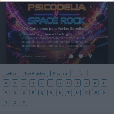
🪐🚀 Canciones para Ver las Estrellas:
Psicodelia y Space Rock 🎸✨
🌌🚀 Viaje intergaláctico: la mejor selección de
psicodelia, space rock y atmósferas cósmicas para
tus noches de astronomía. 🪐🎸 Desconecta, mira
al firmamento y siente la gravedad cero. 💾 ¡Guarda
esta colección para tu próxima noche estrellada!
Añadir un comentario ...
✨⭐
Letras
Top Artistas
Playlists
A
B
C
D
E
F
G
H
I
J
K
L
M
N
O
P
Q
R
S
T
U
V
W
X
Y
Z
#