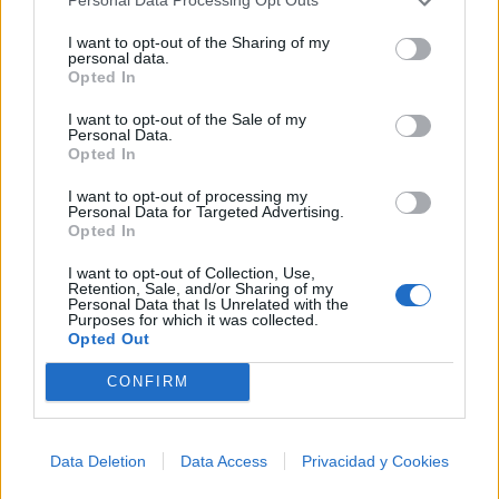
Personal Data Processing Opt Outs
Comentarios (2)
I want to opt-out of the Sharing of my
personal data.
Opted In
I want to opt-out of the Sale of my
Personal Data.
Opted In
@musicapuntocom
Ver perfil
Ver perfil
I want to opt-out of processing my
Personal Data for Targeted Advertising.
Opted In
I want to opt-out of Collection, Use,
Retention, Sale, and/or Sharing of my
Personal Data that Is Unrelated with the
Purposes for which it was collected.
Opted Out
CONFIRM
Data Deletion
Data Access
Privacidad y Cookies