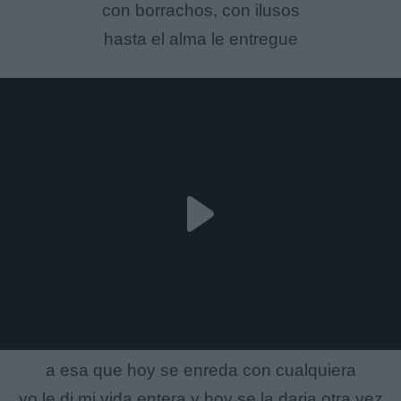
con borrachos, con ilusos
hasta el alma le entregue
a esa que hoy se enreda con cualquiera
yo le di mi vida entera y hoy se la daria otra vez