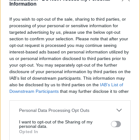
Information
Atrato River
no está entre los 500 artistas más
apoyados y visitados de esta semana.
If you wish to opt-out of the sale, sharing to third parties, or
processing of your personal or sensitive information for
¿Apoyar a Atrato River?
targeted advertising by us, please use the below opt-out
section to confirm your selection. Please note that after your
6
0
opt-out request is processed you may continue seeing
interest-based ads based on personal information utilized by
us or personal information disclosed to third parties prior to
Ranking de Atrato River
TOP Música
your opt-out. You may separately opt-out of the further
disclosure of your personal information by third parties on the
IAB’s list of downstream participants. This information may
also be disclosed by us to third parties on the
IAB’s List of
Downstream Participants
that may further disclose it to other
third parties.
Personal Data Processing Opt Outs
I want to opt-out of the Sharing of my
personal data.
Opted In