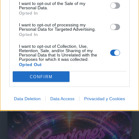
I want to opt-out of the Sale of my
Personal Data.
Opted In
I want to opt-out of processing my
Personal Data for Targeted Advertising.
Opted In
Comentar Letra
I want to opt-out of Collection, Use,
Comenta o pregunta lo que desees sobre Atrato River
Retention, Sale, and/or Sharing of my
Personal Data that Is Unrelated with the
o 'Algo mas que un amigo'
Purposes for which it was collected.
Opted Out
Comentarios (1)
CONFIRM
Data Deletion
Data Access
Privacidad y Cookies
@musicapuntocom
Ver perfil
Ver perfil