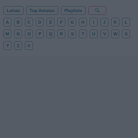
Letras
Top Artistas
Playlists
A
B
C
D
E
F
G
H
I
J
K
L
M
N
O
P
Q
R
S
T
U
V
W
X
Y
Z
#