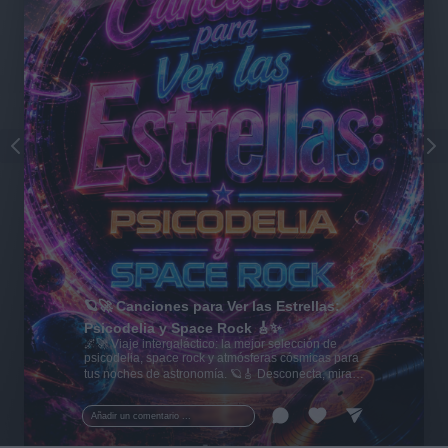
🪐🚀 Canciones para Ver las Estrellas:
Psicodelia y Space Rock 🎸✨
🌌🚀 Viaje intergaláctico: la mejor selección de
psicodelia, space rock y atmósferas cósmicas para
tus noches de astronomía. 🪐🎸 Desconecta, mira
al firmamento y siente la gravedad cero. 💾 ¡Guarda
esta colección para tu próxima noche estrellada!
Añadir un comentario ...
✨⭐