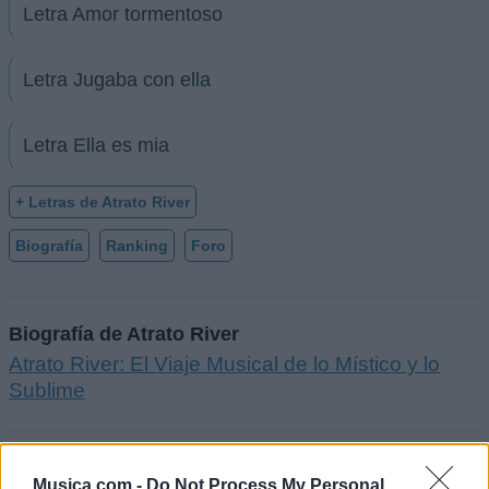
Letra Amor tormentoso
Letra Jugaba con ella
Letra Ella es mia
+ Letras de Atrato River
Biografía
Ranking
Foro
Biografía de Atrato River
Atrato River: El Viaje Musical de lo Místico y lo
Sublime
Ranking de Atrato River
Musica.com -
Do Not Process My Personal