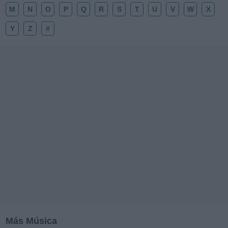
M
N
O
P
Q
R
S
T
U
V
W
X
Y
Z
#
Más Música