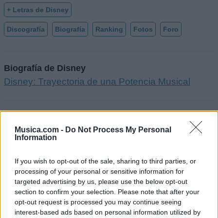
+ Letras de Disney
Discografía
Biografía
Ranking
Fotos
Foro
Biografía de Disney
Disney: Trayectoria de una Potencia Musical
Ranking de Disney
Musica.com -
Do Not Process My Personal
Information
Disney
está en la posición
34
del ranking de esta
semana, su mejor puesto ha sido el
3º
en abril de
If you wish to opt-out of the sale, sharing to third parties, or
2023.
processing of your personal or sensitive information for
¿Apoyar a Disney?
targeted advertising by us, please use the below opt-out
section to confirm your selection. Please note that after your
2136
143
opt-out request is processed you may continue seeing
interest-based ads based on personal information utilized by