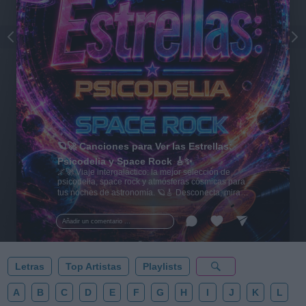
🪐🚀 Canciones para Ver las Estrellas:
Psicodelia y Space Rock 🎸✨
🌌🚀 Viaje intergaláctico: la mejor selección de
psicodelia, space rock y atmósferas cósmicas para
tus noches de astronomía. 🪐🎸 Desconecta, mira
al firmamento y siente la gravedad cero. 💾 ¡Guarda
esta colección para tu próxima noche estrellada!
Añadir un comentario ...
✨⭐
Letras
Top Artistas
Playlists
A
B
C
D
E
F
G
H
I
J
K
L