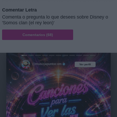
Comentar Letra
Comenta o pregunta lo que desees sobre Disney o
'Somos clan (el rey leon)'
Comentarios (68)
@musicapuntocom
Ver perfil
Ver perfil