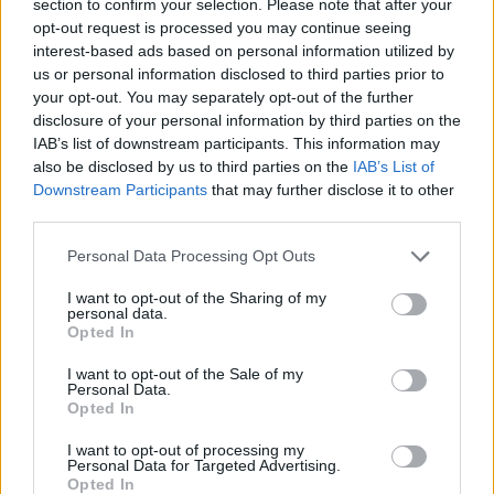
section to confirm your selection. Please note that after your
Comentar Letra
opt-out request is processed you may continue seeing
Comenta o pregunta lo que desees sobre 250
interest-based ads based on personal information utilized by
Centavos o 'Desconfianza'
us or personal information disclosed to third parties prior to
your opt-out. You may separately opt-out of the further
disclosure of your personal information by third parties on the
Comentarios (1)
IAB’s list of downstream participants. This information may
also be disclosed by us to third parties on the
IAB’s List of
Downstream Participants
that may further disclose it to other
third parties.
@musicapuntocom
Ver perfil
Ver perfil
Personal Data Processing Opt Outs
I want to opt-out of the Sharing of my
personal data.
Opted In
I want to opt-out of the Sale of my
Personal Data.
Opted In
I want to opt-out of processing my
Personal Data for Targeted Advertising.
Opted In