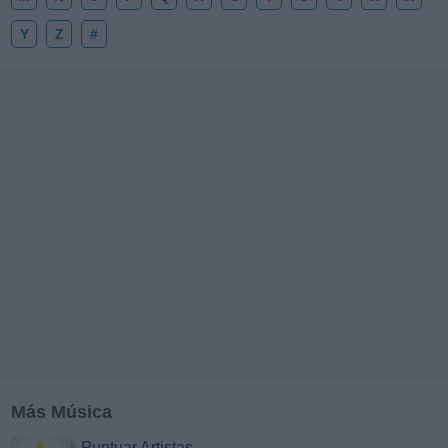
Y
Z
#
Más Música
Puntuar Artistas