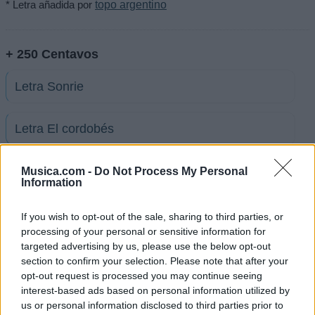
* Letra añadida por
topo argentino
+ 250 Centavos
Letra Sonrie
Letra El cordobés
Letra No radio no tv
Musica.com -
Do Not Process My Personal
Information
Letra Con mis flores de papel
If you wish to opt-out of the sale, sharing to third parties, or
processing of your personal or sensitive information for
targeted advertising by us, please use the below opt-out
Letra No me importa nada
section to confirm your selection. Please note that after your
opt-out request is processed you may continue seeing
interest-based ads based on personal information utilized by
Letra Te vas
us or personal information disclosed to third parties prior to