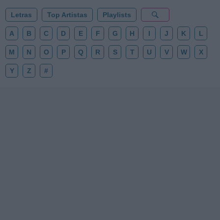
Letras
Top Artistas
Playlists
A
B
C
D
E
F
G
H
I
J
K
L
M
N
O
P
Q
R
S
T
U
V
W
X
Y
Z
#