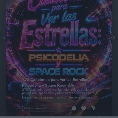
🪐🚀 Canciones para Ver las Estrellas:
Psicodelia y Space Rock 🎸✨
🌌🚀 Viaje intergaláctico: la mejor selección de
psicodelia, space rock y atmósferas cósmicas para
tus noches de astronomía. 🪐🎸 Desconecta, mira
al firmamento y siente la gravedad cero. 💾 ¡Guarda
esta colección para tu próxima noche estrellada!
Añadir un comentario ...
✨⭐