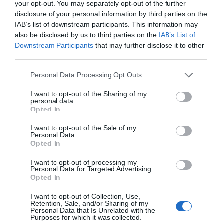
your opt-out. You may separately opt-out of the further
disclosure of your personal information by third parties on the
Letra Caer
IAB’s list of downstream participants. This information may
also be disclosed by us to third parties on the
IAB’s List of
Downstream Participants
that may further disclose it to other
Letra Porque será?
third parties.
+ Letras de 250 Centavos
Personal Data Processing Opt Outs
Biografía
Ranking
Fotos
Foro
I want to opt-out of the Sharing of my
personal data.
Opted In
I want to opt-out of the Sale of my
Personal Data.
Opted In
I want to opt-out of processing my
Personal Data for Targeted Advertising.
Opted In
I want to opt-out of Collection, Use,
Retention, Sale, and/or Sharing of my
Personal Data that Is Unrelated with the
Purposes for which it was collected.