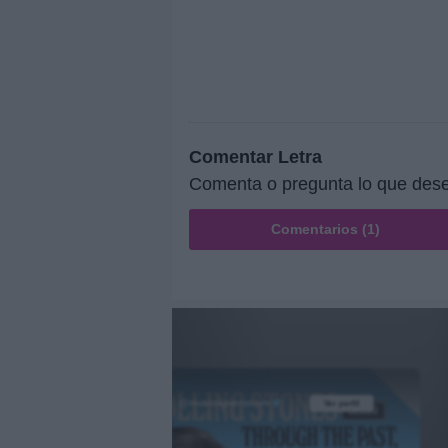
Comentar Letra
Comenta o pregunta lo que desee
Comentarios (1)
@musicapuntocom
Ver perfil
Ver perfil