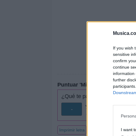
Musica.c
If you wish 
sensitive in
confirm you
continue se
information 
further disc
Puntuar 'Mirando las estrella'
participants
Downstream 
¿Qué te parece esta canción?
-
0 votos
Persona
I want t
Imprimir letra