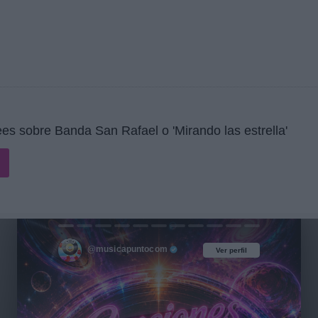
s sobre Banda San Rafael o 'Mirando las estrella'
@musicapuntocom
Ver perfil
Ver perfil