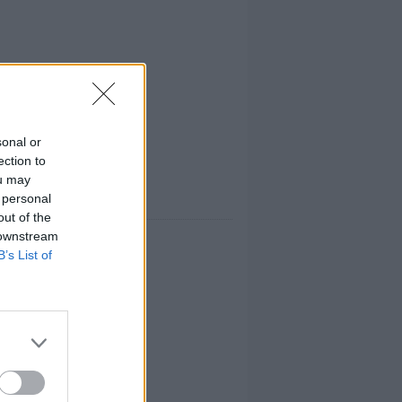
sonal or
ection to
ou may
 personal
out of the
 downstream
B’s List of