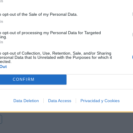
In
o opt-out of the Sale of my Personal Data.
In
to opt-out of processing my Personal Data for Targeted
ing.
Letra Mirando las estrella
In
o opt-out of Collection, Use, Retention, Sale, and/or Sharing
Letra Aqui estoy
ersonal Data that Is Unrelated with the Purposes for which it
lected.
Out
.
Letra Imaginate
CONFIRM
Letra Para morior iguales
Data Deletion
Data Access
Privacidad y Cookies
o