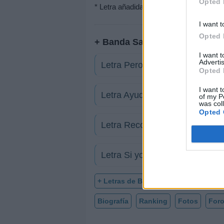
Opted 
* Letra añadida por
kikiyo
I want t
Opted 
+ Banda San Rafael
I want 
Advertis
Letra Pero tu no estas
Opted 
I want t
Letra Ayudame a olvidar
of my P
was col
Opted 
Letra Recordando tus Caricias
Letra Si yo fuera ladron
+ Letras de Banda San Rafael
Biografía
Ranking
Fotos
For