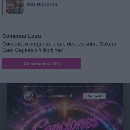
Sin Bandera
Comentar Letra
Comenta o pregunta lo que desees sobre Sakura
Card Captors o 'Hitorijime'
Comentarios (140)
@musicapuntocom
Ver perfil
Ver perfil