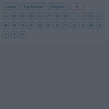
Letras
Top Artistas
Playlists
A
B
C
D
E
F
G
H
I
J
K
L
M
N
O
P
Q
R
S
T
U
V
W
X
Y
Z
#