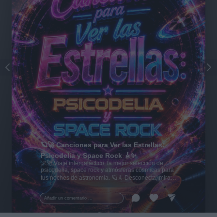
🪐🚀 Canciones para Ver las Estrellas:
Psicodelia y Space Rock 🎸✨
🌌🚀 Viaje intergaláctico: la mejor selección de
psicodelia, space rock y atmósferas cósmicas para
tus noches de astronomía. 🪐🎸 Desconecta, mira
al firmamento y siente la gravedad cero. 💾 ¡Guarda
esta colección para tu próxima noche estrellada!
Añadir un comentario ...
✨⭐