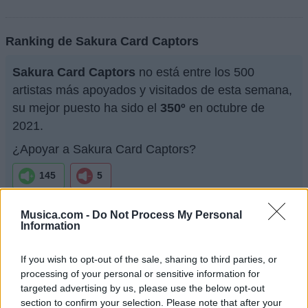
Ranking de Sakura Card Captors
Sakura Card Captors
no está entre los 500
artistas más apoyados y visitados de esta semana,
su mejor puesto ha sido el
350º
en octubre de
2021.
¿Apoyar a Sakura Card Captors?
145
5
Musica.com -
Do Not Process My Personal
Ranking de Sakura Card Captors
TOP Música
Information
If you wish to opt-out of the sale, sharing to third parties, or
processing of your personal or sensitive information for
targeted advertising by us, please use the below opt-out
section to confirm your selection. Please note that after your