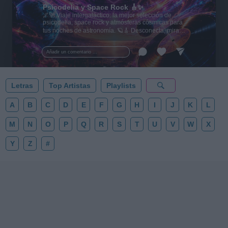
Psicodelia y Space Rock 🎸✨
🌌🚀 Viaje intergaláctico: la mejor selección de
psicodelia, space rock y atmósferas cósmicas para
tus noches de astronomía. 🪐🎸 Desconecta, mira
al firmamento y siente la gravedad cero. 💾 ¡Guarda
esta colección para tu próxima noche estrellada!
Añadir un comentario ...
✨⭐
Letras
Top Artistas
Playlists
A
B
C
D
E
F
G
H
I
J
K
L
M
N
O
P
Q
R
S
T
U
V
W
X
Y
Z
#