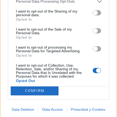
Personal Data Processing Opt Outs
I want to opt-out of the Sharing of my
Chayanne
personal data.
Opted In
I want to opt-out of the Sale of my
Personal Data.
Opted In
Sin Bandera
I want to opt-out of processing my
Personal Data for Targeted Advertising.
Opted In
I want to opt-out of Collection, Use,
Comentar Letra
Retention, Sale, and/or Sharing of my
Personal Data that Is Unrelated with the
Comenta o pregunta lo que desees sobre Sakura
Purposes for which it was collected.
Opted Out
Card Captors o 'Yo te atrapo, tu me atrapas'
CONFIRM
Comentarios (140)
Data Deletion
Data Access
Privacidad y Cookies