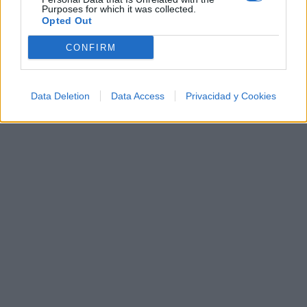
Purposes for which it was collected.
Opted Out
Letra Popurri de juanga
CONFIRM
+ Letras de Estilo De Durango
Biografía
Ranking
Fotos
Foro
Data Deletion
Data Access
Privacidad y Cookies