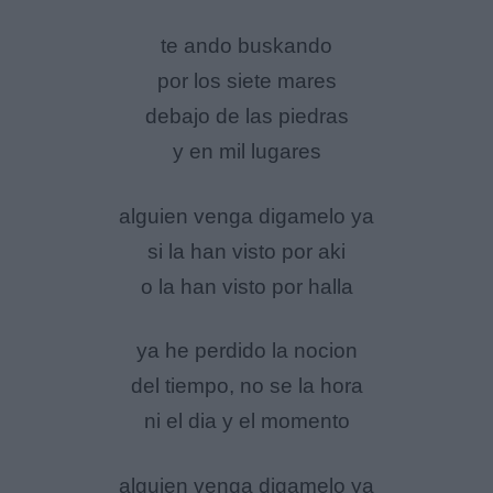
te ando buskando
por los siete mares
debajo de las piedras
y en mil lugares
alguien venga digamelo ya
si la han visto por aki
o la han visto por halla
ya he perdido la nocion
del tiempo, no se la hora
ni el dia y el momento
alguien venga digamelo ya