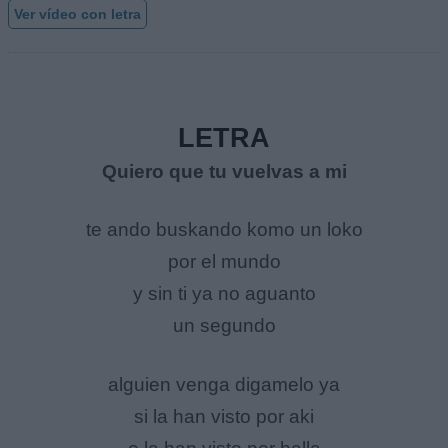
Ver vídeo con letra
LETRA
Quiero que tu vuelvas a mi
te ando buskando komo un loko
por el mundo
y sin ti ya no aguanto
un segundo
alguien venga digamelo ya
si la han visto por aki