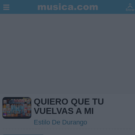
QUIERO QUE TU
VUELVAS A MI
Estilo De Durango