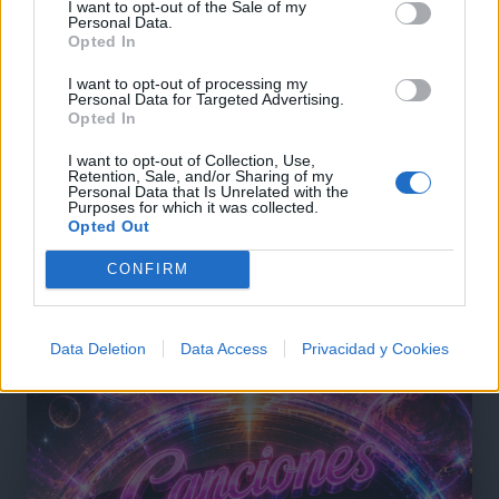
+ Letras de Jazz and Soul
I want to opt-out of the Sale of my
Personal Data.
Opted In
Lo Mejor del Jazz and Soul
Novedades Jazz and Soul
I want to opt-out of processing my
Personal Data for Targeted Advertising.
Opted In
Comentar Letra
Comenta o pregunta lo que desees sobre Geminis o
I want to opt-out of Collection, Use,
Retention, Sale, and/or Sharing of my
'Mascarada'
Personal Data that Is Unrelated with the
Purposes for which it was collected.
Opted Out
Comentarios (1)
CONFIRM
Data Deletion
Data Access
Privacidad y Cookies
@musicapuntocom
Ver perfil
Ver perfil