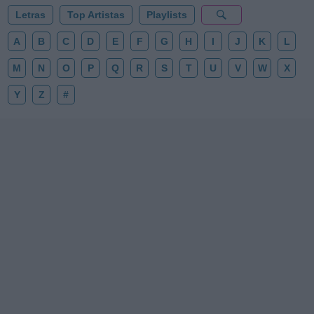
Letras
Top Artistas
Playlists
A
B
C
D
E
F
G
H
I
J
K
L
M
N
O
P
Q
R
S
T
U
V
W
X
Y
Z
#