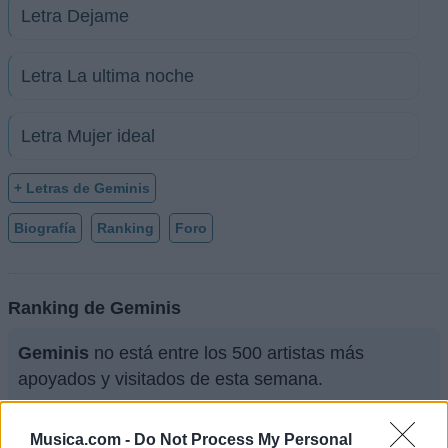
Letra Dejame
Letra La ultima noche
Letra Mujer ideal
+ Letras de Geminis
Biografía
Ranking
Foro
Ranking de Geminis
Geminis
no está entre los 500 artistas más
apoyados y visitados de esta semana.
¿Apoyar a Geminis?
Musica.com -
Do Not Process My Personal