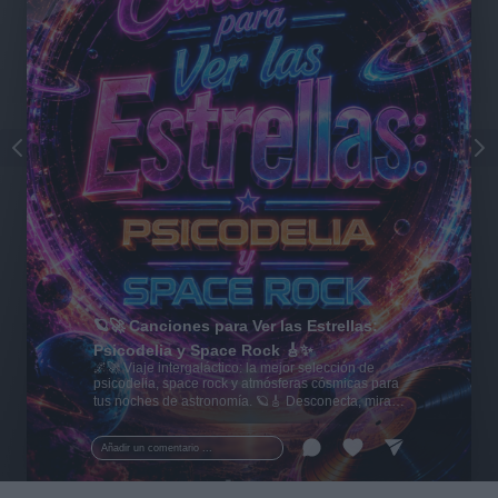
🪐🚀 Canciones para Ver las Estrellas:
Psicodelia y Space Rock 🎸✨
🌌🚀 Viaje intergaláctico: la mejor selección de
psicodelia, space rock y atmósferas cósmicas para
tus noches de astronomía. 🪐🎸 Desconecta, mira
al firmamento y siente la gravedad cero. 💾 ¡Guarda
esta colección para tu próxima noche estrellada!
Añadir un comentario ...
✨⭐