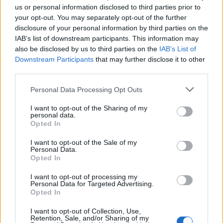
us or personal information disclosed to third parties prior to
your opt-out. You may separately opt-out of the further
disclosure of your personal information by third parties on the
IAB’s list of downstream participants. This information may
also be disclosed by us to third parties on the
IAB’s List of
Downstream Participants
that may further disclose it to other
third parties.
+ Letras de Pop
Personal Data Processing Opt Outs
Lo Mejor del Pop
Novedades Pop
I want to opt-out of the Sharing of my
personal data.
Opted In
Comentar Letra
I want to opt-out of the Sale of my
Comenta o pregunta lo que desees sobre Jose Velez
Personal Data.
o 'El vals de las mariposas'
Opted In
I want to opt-out of processing my
Comentarios (3)
Personal Data for Targeted Advertising.
Opted In
I want to opt-out of Collection, Use,
Retention, Sale, and/or Sharing of my