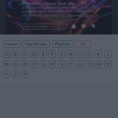
Psicodelia y Space Rock 🎸✨
🌌🚀 Viaje intergaláctico: la mejor selección de
psicodelia, space rock y atmósferas cósmicas para
tus noches de astronomía. 🪐🎸 Desconecta, mira
al firmamento y siente la gravedad cero. 💾 ¡Guarda
esta colección para tu próxima noche estrellada!
Añadir un comentario ...
✨⭐
Letras
Top Artistas
Playlists
A
B
C
D
E
F
G
H
I
J
K
L
M
N
O
P
Q
R
S
T
U
V
W
X
Y
Z
#