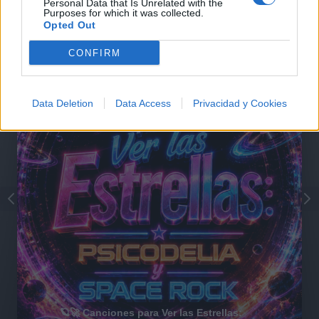
Personal Data that Is Unrelated with the
Purposes for which it was collected.
@musicapuntocom
Ver perfil
Ver perfil
Opted Out
CONFIRM
Data Deletion
Data Access
Privacidad y Cookies
🪐🚀 Canciones para Ver las Estrellas: