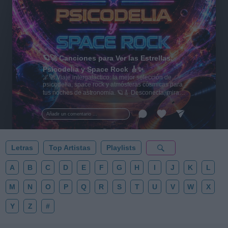
🪐🚀 Canciones para Ver las Estrellas:
Psicodelia y Space Rock 🎸✨
🌌🚀 Viaje intergaláctico: la mejor selección de
psicodelia, space rock y atmósferas cósmicas para
tus noches de astronomía. 🪐🎸 Desconecta, mira
al firmamento y siente la gravedad cero. 💾 ¡Guarda
esta colección para tu próxima noche estrellada!
Añadir un comentario ...
✨⭐
Letras
Top Artistas
Playlists
A
B
C
D
E
F
G
H
I
J
K
L
M
N
O
P
Q
R
S
T
U
V
W
X
Y
Z
#