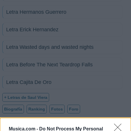
Letra Hermanos Guerrero
Letra Erick Hernandez
Letra Wasted days and wasted nights
Letra Before The Next Teardrop Falls
Letra Cajita De Oro
+ Letras de Saul Viera
Biografía
Ranking
Fotos
Foro
Musica.com -
Do Not Process My Personal