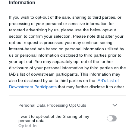
Biografía de Saul Viera
Information
Saul Viera: El León de la Música Regional
Mexicana
If you wish to opt-out of the sale, sharing to third parties, or
processing of your personal or sensitive information for
targeted advertising by us, please use the below opt-out
section to confirm your selection. Please note that after your
Ranking de Saul Viera
opt-out request is processed you may continue seeing
interest-based ads based on personal information utilized by
Saul Viera
no está entre los 500 artistas más
us or personal information disclosed to third parties prior to
apoyados y visitados de esta semana.
your opt-out. You may separately opt-out of the further
disclosure of your personal information by third parties on the
¿Apoyar a Saul Viera?
IAB’s list of downstream participants. This information may
also be disclosed by us to third parties on the
IAB’s List of
12
0
Downstream Participants
that may further disclose it to other
third parties.
Ranking de Saul Viera
TOP Música
Personal Data Processing Opt Outs
I want to opt-out of the Sharing of my
personal data.
Opted In