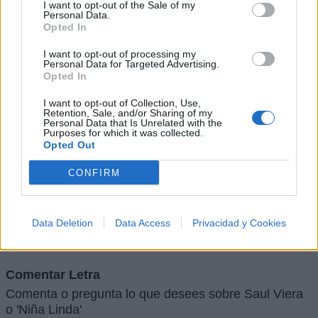
I want to opt-out of the Sale of my
Personal Data.
Opted In
I want to opt-out of processing my
Personal Data for Targeted Advertising.
Opted In
I want to opt-out of Collection, Use,
Retention, Sale, and/or Sharing of my
Personal Data that Is Unrelated with the
Purposes for which it was collected.
Opted Out
CONFIRM
+ Letras de Corridos
Lo Mejor de los Corridos
Novedades Corridos
Data Deletion
Data Access
Privacidad y Cookies
Comentar Letra
Comenta o pregunta lo que desees sobre Saul Viera
o 'Niña Linda'