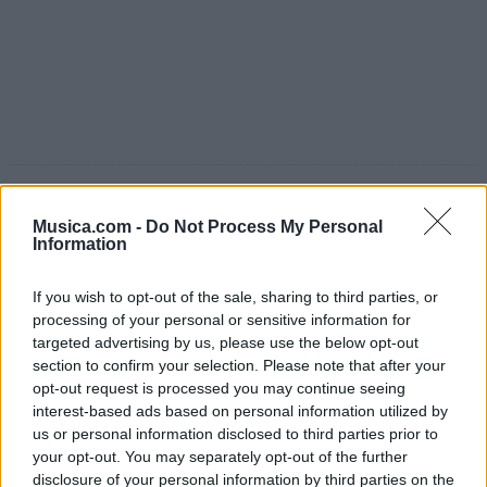
Comentar Letra
Musica.com -
Do Not Process My Personal
Comenta o pregunta lo que desees sobre Los
Information
Gavilanes de la Sierra o 'A Escondidas'
If you wish to opt-out of the sale, sharing to third parties, or
Comentarios (1)
processing of your personal or sensitive information for
targeted advertising by us, please use the below opt-out
section to confirm your selection. Please note that after your
opt-out request is processed you may continue seeing
interest-based ads based on personal information utilized by
@musicapuntocom
Ver perfil
Ver perfil
us or personal information disclosed to third parties prior to
your opt-out. You may separately opt-out of the further
disclosure of your personal information by third parties on the