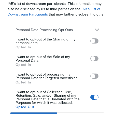
IAB’s list of downstream participants. This information may
also be disclosed by us to third parties on the
IAB’s List of
Downstream Participants
that may further disclose it to other
third parties.
Personal Data Processing Opt Outs
I want to opt-out of the Sharing of my
personal data.
Opted In
I want to opt-out of the Sale of my
Personal Data.
Opted In
I want to opt-out of processing my
Personal Data for Targeted Advertising.
Opted In
I want to opt-out of Collection, Use,
🪐🚀 Canciones para Ver las Estrellas:
Retention, Sale, and/or Sharing of my
Psicodelia y Space Rock 🎸✨
Personal Data that Is Unrelated with the
🌌🚀 Viaje intergaláctico: la mejor selección de
Purposes for which it was collected.
psicodelia, space rock y atmósferas cósmicas para
Opted Out
tus noches de astronomía. 🪐🎸 Desconecta, mira