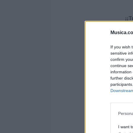
¡¡T
Musica.c
If you wish 
¡¡T
sensitive in
confirm you
continue se
information 
further disc
participants
¡¡T
Downstream 
Persona
I want t