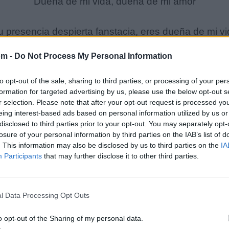
Dueña de mi vida, dueña de mi amor
u presencia despierta fanstacia, eres dueña de mi vi
om -
Do Not Process My Personal Information
Llego el momento eres una realidad
to opt-out of the sale, sharing to third parties, or processing of your per
u presencia despierta fanstacia, eres dueña de mi vi
formation for targeted advertising by us, please use the below opt-out s
r selection. Please note that after your opt-out request is processed y
eing interest-based ads based on personal information utilized by us or
Eres dueña de mi vida,eres mi noche, eres mi dia
disclosed to third parties prior to your opt-out. You may separately opt-
losure of your personal information by third parties on the IAB’s list of
. This information may also be disclosed by us to third parties on the
IA
u presencia despierta fanstacia, eres dueña de mi vi
Participants
that may further disclose it to other third parties.
Cuando te vi
l Data Processing Opt Outs
causaste en mi una emocion que no se olvidan
o opt-out of the Sharing of my personal data.