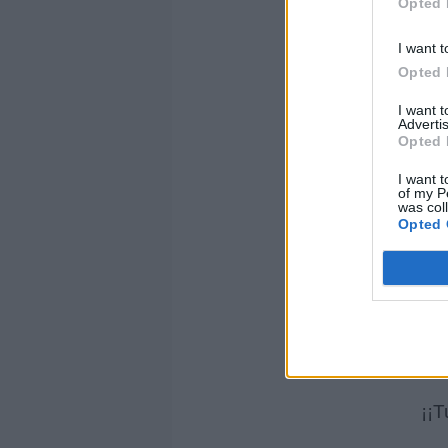
Opted 
I want t
Opted 
I want 
Advertis
Opted 
I want t
of my P
was col
Opted 
¡¡T
¡¡T