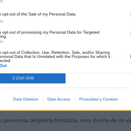
In
o opt-out of the Sale of my Personal Data.
In
to opt-out of processing my Personal Data for Targeted
ing.
In
o opt-out of Collection, Use, Retention, Sale, and/or Sharing
ersonal Data that Is Unrelated with the Purposes for which it
lected.
Out
CONFIRM
u presencia despierta fanstacia, eres dueña de mi vi
Data Deletion
Data Access
Privacidad y Cookies
solo par ti ser mi niña por toda la vida
u presencia despierta fanstacia, eres dueña de mi vi