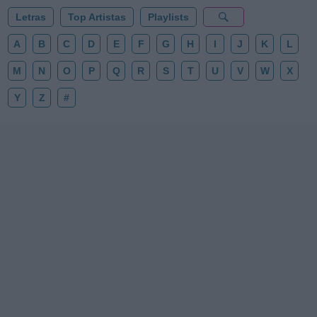
Letras
Top Artistas
Playlists
A
B
C
D
E
F
G
H
I
J
K
L
M
N
O
P
Q
R
S
T
U
V
W
X
Y
Z
#