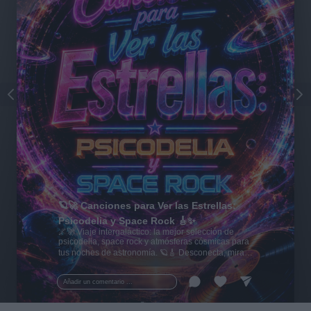
🪐🚀 Canciones para Ver las Estrellas:
Psicodelia y Space Rock 🎸✨
🌌🚀 Viaje intergaláctico: la mejor selección de
psicodelia, space rock y atmósferas cósmicas para
tus noches de astronomía. 🪐🎸 Desconecta, mira
al firmamento y siente la gravedad cero. 💾 ¡Guarda
esta colección para tu próxima noche estrellada!
Añadir un comentario ...
✨⭐