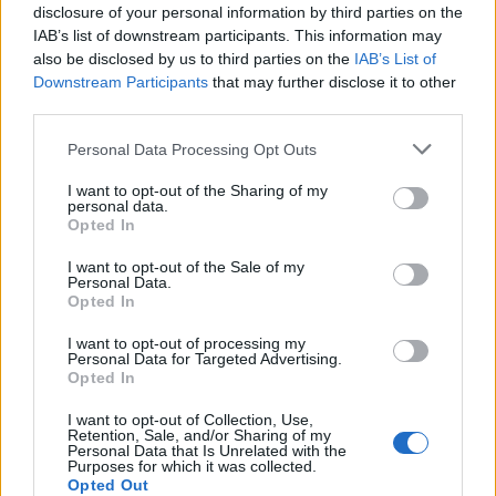
disclosure of your personal information by third parties on the
Letra Ya deja de pedir perdon
IAB’s list of downstream participants. This information may
also be disclosed by us to third parties on the
IAB’s List of
Downstream Participants
that may further disclose it to other
Letra Acábame
third parties.
Personal Data Processing Opt Outs
+ Letras de Ivonne Montero
I want to opt-out of the Sharing of my
Biografía
Ranking
Fotos
Foro
personal data.
Opted In
I want to opt-out of the Sale of my
Personal Data.
Opted In
I want to opt-out of processing my
Personal Data for Targeted Advertising.
Opted In
I want to opt-out of Collection, Use,
Retention, Sale, and/or Sharing of my
Personal Data that Is Unrelated with the
Purposes for which it was collected.
Opted Out