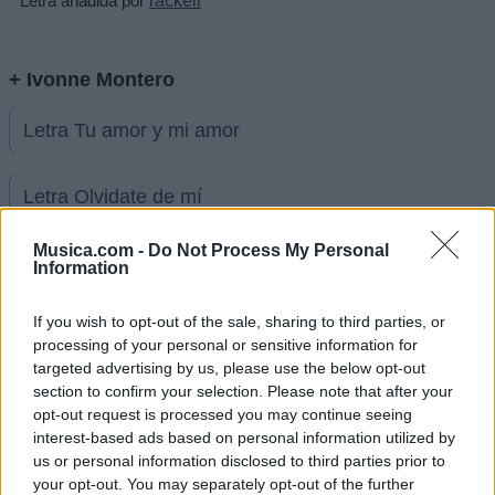
* Letra añadida por
rackell
+ Ivonne Montero
Letra Tu amor y mi amor
Letra Olvidate de mí
Musica.com -
Do Not Process My Personal
Letra Soy
Information
If you wish to opt-out of the sale, sharing to third parties, or
Letra Punto final…
processing of your personal or sensitive information for
targeted advertising by us, please use the below opt-out
section to confirm your selection. Please note that after your
Letra La loba
opt-out request is processed you may continue seeing
interest-based ads based on personal information utilized by
Letra Salvaje y tierno
us or personal information disclosed to third parties prior to
your opt-out. You may separately opt-out of the further