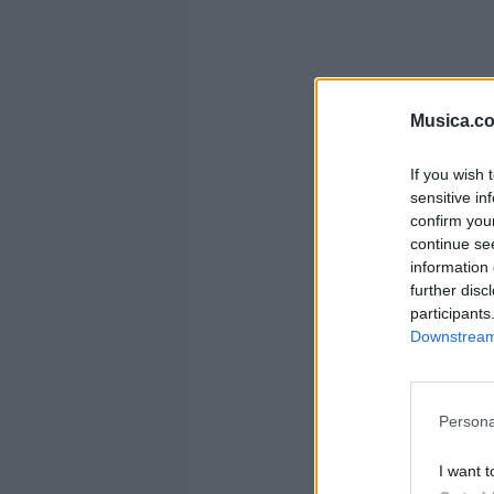
te s
Musica.c
If you wish 
sensitive in
confirm you
continue se
l
information 
further disc
participants
Downstream 
d
Persona
I want t