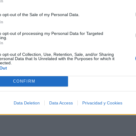
In
respuesta tengo ya y es que tengo tengo ya es que t
tengo ya tengo la respuesta la respuesta tengo ya
o opt-out of the Sale of my Personal Data.
In
to opt-out of processing my Personal Data for Targeted
ing.
In
o opt-out of Collection, Use, Retention, Sale, and/or Sharing
ersonal Data that Is Unrelated with the Purposes for which it
lected.
Out
CONFIRM
Data Deletion
Data Access
Privacidad y Cookies