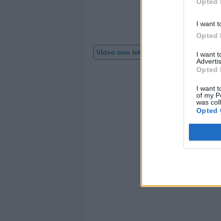
Opted 
la 
I want t
Opted 
Vídeo con letra
I want 
Advertis
Opted 
I want t
of my P
was col
Opted 