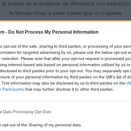
lo bueno de lo exelente de diferencia con esfuerzo
le llamas rimas a esas cosas que ni si quiera
alen en verso te duele la verdad porque te mata la me
te tiraron al agua pero sin salvavidas encuentrate
om -
Do Not Process My Personal Information
a ti mismo para ver si te respetas tu raza tu cultura
to opt-out of the sale, sharing to third parties, or processing of your per
y el pueblo que representas hipocritas risitas
formation for targeted advertising by us, please use the below opt-out s
r selection. Please note that after your opt-out request is processed y
de personas saludando para luego estarse
eing interest-based ads based on personal information utilized by us or
amentando raperos colombianos salvese quien pue
disclosed to third parties prior to your opt-out. You may separately opt-
losure of your personal information by third parties on the IAB’s list of
y mas si son caleños con cali rap cartel
. This information may also be disclosed by us to third parties on the
IA
presenta algun problema hermano para machete
Participants
that may further disclose it to other third parties.
hermano gatillo 38 como en todo barrio bajo
istrito de aguablanca liricas pesadas algo del malig
l Data Processing Opt Outs
como siempre se destaca y es que tengo tengo ya
y es que tengo tengo ya tengo la respuesta
o opt-out of the Sharing of my personal data.