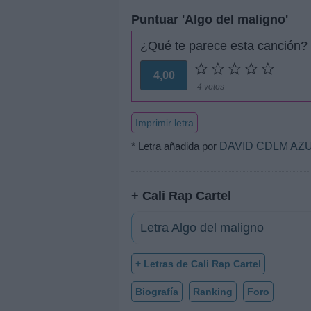
Puntuar 'Algo del maligno'
¿Qué te parece esta canción?
4,00
4 votos
Imprimir letra
* Letra añadida por
DAVID CDLM AZ
+ Cali Rap Cartel
Letra Algo del maligno
+ Letras de Cali Rap Cartel
Biografía
Ranking
Foro