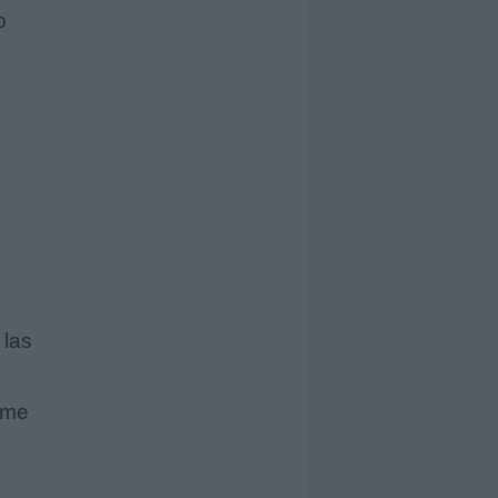
o
 las
ame