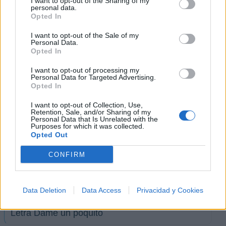
I want to opt-out of the Sharing of my
personal data.
Imprimir letra
Opted In
* Letra añadida por
krlos101087
I want to opt-out of the Sale of my
Personal Data.
Opted In
+ El Quinto Piso
I want to opt-out of processing my
Personal Data for Targeted Advertising.
Opted In
Letra Nadie como tu
I want to opt-out of Collection, Use,
Retention, Sale, and/or Sharing of my
Personal Data that Is Unrelated with the
Letra Darte amor
Purposes for which it was collected.
Opted Out
Letra Linda princesa
CONFIRM
Letra Respeto
Data Deletion
Data Access
Privacidad y Cookies
Letra Dame un poquito