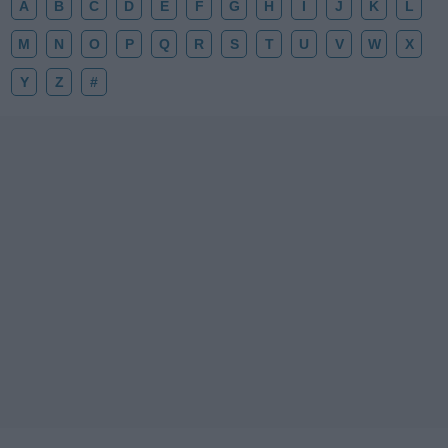
A
B
C
D
E
F
G
H
I
J
K
L
M
N
O
P
Q
R
S
T
U
V
W
X
Y
Z
#