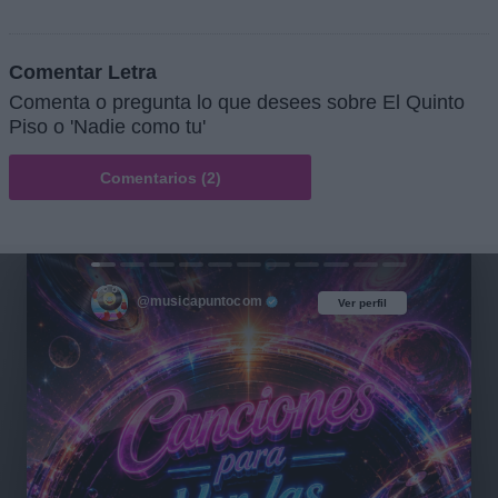
Comentar Letra
Comenta o pregunta lo que desees sobre El Quinto
Piso o 'Nadie como tu'
Comentarios (2)
@musicapuntocom
Ver perfil
Ver perfil