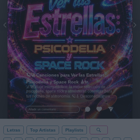
🪐🚀 Canciones para Ver las Estrellas:
Psicodelia y Space Rock 🎸✨
🌌🚀 Viaje intergaláctico: la mejor selección de
psicodelia, space rock y atmósferas cósmicas para
tus noches de astronomía. 🪐🎸 Desconecta, mira
al firmamento y siente la gravedad cero. 💾 ¡Guarda
esta colección para tu próxima noche estrellada!
Añadir un comentario ...
✨⭐
Letras
Top Artistas
Playlists