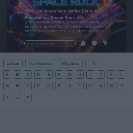
🪐🚀 Canciones para Ver las Estrellas:
Psicodelia y Space Rock 🎸✨
🌌🚀 Viaje intergaláctico: la mejor selección de
psicodelia, space rock y atmósferas cósmicas para
tus noches de astronomía. 🪐🎸 Desconecta, mira
al firmamento y siente la gravedad cero. 💾 ¡Guarda
esta colección para tu próxima noche estrellada!
Añadir un comentario ...
✨⭐
Letras
Top Artistas
Playlists
A
B
C
D
E
F
G
H
I
J
K
L
M
N
O
P
Q
R
S
T
U
V
W
X
Y
Z
#