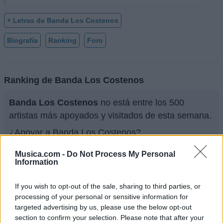
+ Letras de Banda Los Costenos
Biografía
Ranking
Foro
Ranking de Banda Los Costenos
Banda Los Costenos
no está entre los 500
artistas más apoyados y visitados de esta semana.
¿Apoyar a Banda Los Costenos?
14
2
Musica.com -
Do Not Process My Personal
Information
Ranking de Banda Los Costenos
TOP Música
If you wish to opt-out of the sale, sharing to third parties, or
processing of your personal or sensitive information for
targeted advertising by us, please use the below opt-out
section to confirm your selection. Please note that after your