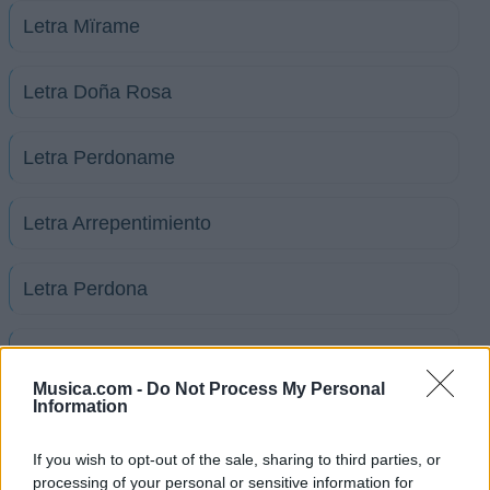
Letra Mïrame
Letra Doña Rosa
Letra Perdoname
Letra Arrepentimiento
Letra Perdona
Letra Sabes quien soy
Musica.com -
Do Not Process My Personal
Information
+ Letras de Carlos y Alejandra
Biografía
Ranking
Fotos
Foro
If you wish to opt-out of the sale, sharing to third parties, or
processing of your personal or sensitive information for