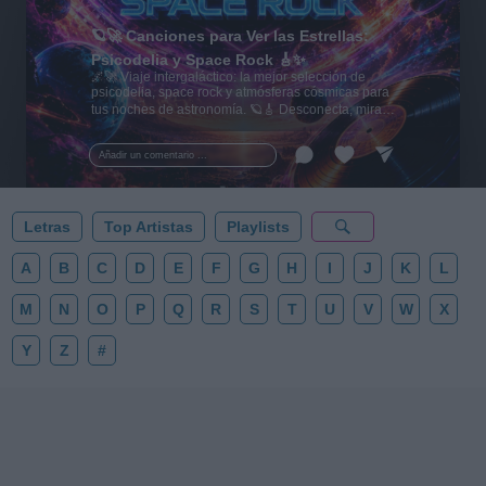
🪐🚀 Canciones para Ver las Estrellas:
Psicodelia y Space Rock 🎸✨
🌌🚀 Viaje intergaláctico: la mejor selección de
psicodelia, space rock y atmósferas cósmicas para
tus noches de astronomía. 🪐🎸 Desconecta, mira
al firmamento y siente la gravedad cero. 💾 ¡Guarda
esta colección para tu próxima noche estrellada!
Añadir un comentario ...
✨⭐
Letras
Top Artistas
Playlists
A
B
C
D
E
F
G
H
I
J
K
L
M
N
O
P
Q
R
S
T
U
V
W
X
Y
Z
#