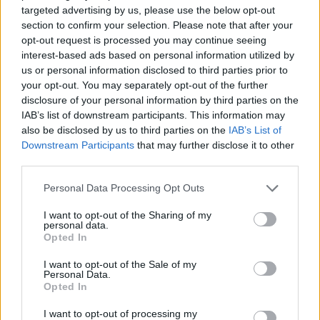
targeted advertising by us, please use the below opt-out
section to confirm your selection. Please note that after your
Ranking de Carlos y Alejandra
opt-out request is processed you may continue seeing
interest-based ads based on personal information utilized by
Carlos y Alejandra
no está entre los 500 artistas
us or personal information disclosed to third parties prior to
más apoyados y visitados de esta semana.
your opt-out. You may separately opt-out of the further
disclosure of your personal information by third parties on the
¿Apoyar a Carlos y Alejandra?
IAB’s list of downstream participants. This information may
also be disclosed by us to third parties on the
IAB’s List of
7
0
Downstream Participants
that may further disclose it to other
third parties.
Ranking de Carlos y Alejandra
TOP Música
Personal Data Processing Opt Outs
I want to opt-out of the Sharing of my
personal data.
Opted In
I want to opt-out of the Sale of my
Personal Data.
Opted In
I want to opt-out of processing my