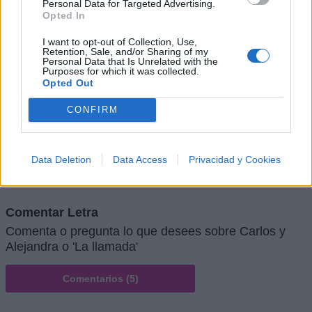
Personal Data for Targeted Advertising.
Opted In
I want to opt-out of Collection, Use,
Retention, Sale, and/or Sharing of my
Personal Data that Is Unrelated with the
Purposes for which it was collected.
Opted Out
CONFIRM
+ Letras de Música Latina
Lo Mejor de la Música Latina
Novedades Música Latina
Data Deletion
Data Access
Privacidad y Cookies
Comentar Letra
Comenta o pregunta lo que desees sobre Carlos y
Alejandra o 'La llamada'
Comentarios (5)