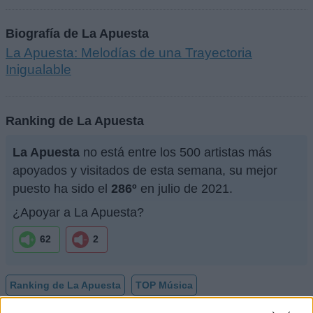
Biografía de La Apuesta
La Apuesta: Melodías de una Trayectoria
Inigualable
Ranking de La Apuesta
La Apuesta
no está entre los 500 artistas más
apoyados y visitados de esta semana, su mejor
puesto ha sido el
286º
en julio de 2021.
¿Apoyar a La Apuesta?
62
2
Ranking de La Apuesta
TOP Música