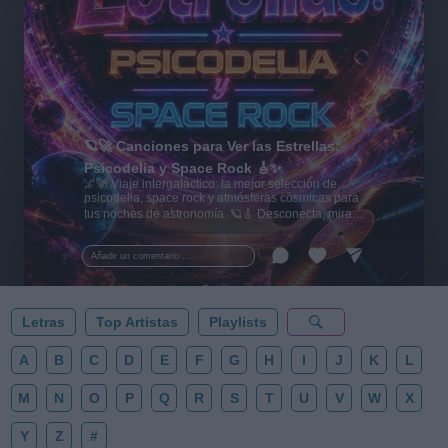
🪐🚀 Canciones para Ver las Estrellas:
Psicodelia y Space Rock 🎸✨
🌌🚀 Viaje intergaláctico: la mejor selección de
psicodelia, space rock y atmósferas cósmicas para
tus noches de astronomía. 🪐🎸 Desconecta, mira
al firmamento y siente la gravedad cero. 💾 ¡Guarda
esta colección para tu próxima noche estrellada!
Añadir un comentario ...
✨⭐
Letras
Top Artistas
Playlists
A
B
C
D
E
F
G
H
I
J
K
L
M
N
O
P
Q
R
S
T
U
V
W
X
Y
Z
#