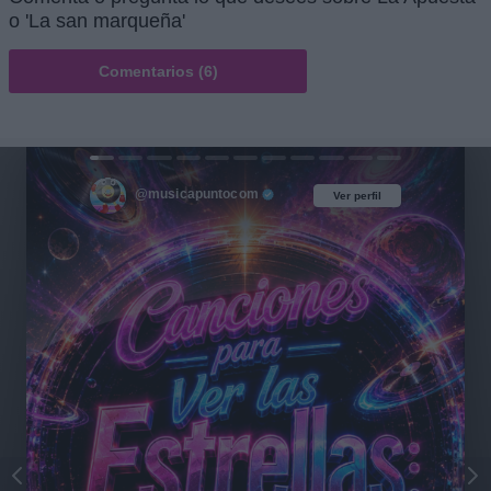
o 'La san marqueña'
Comentarios (6)
@musicapuntocom
Ver perfil
Ver perfil