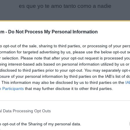
es que yo te amo tanto como a nadie
irate , que no vez que eres mas linda que una estrel
om -
Do Not Process My Personal Information
mirate , que no vez que eres mas inda que la luna
tu amor es lo mas grande
to opt-out of the sale, sharing to third parties, or processing of your per
tu amor es mi fortuna
formation for targeted advertising by us, please use the below opt-out s
r selection. Please note that after your opt-out request is processed y
eing interest-based ads based on personal information utilized by us or
disclosed to third parties prior to your opt-out. You may separately opt-
losure of your personal information by third parties on the IAB’s list of
. This information may also be disclosed by us to third parties on the
IA
Participants
that may further disclose it to other third parties.
l Data Processing Opt Outs
o opt-out of the Sharing of my personal data.