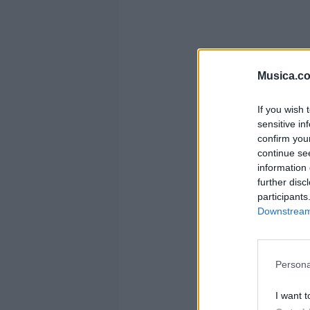
m
Musica.c
If you wish 
sensitive in
confirm you
continue se
information 
further disc
participants
Downstream 
Persona
I want t