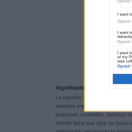
Opted 
I want t
Opted 
I want 
Advertis
Opted 
I want t
of my P
was col
Opted 
Significado de la letra
La canción 'Nadie' de Remmy Val
narrador expresa su seguridad d
buscando su perdón. Destaca la 
mundo tiene sus ojos, su boca o
admiración, resaltando la impor