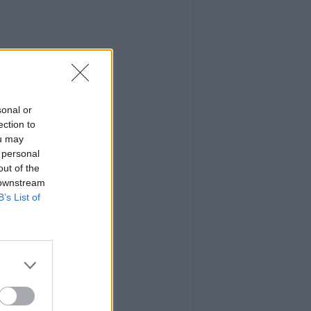
la
sonal or
ection to
ou may
 personal
out of the
 downstream
B’s List of