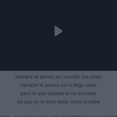
siempre te pones asi cuando me celas
siempre te pones asi si llego tarde
pero lo que todavia tu no asimilas
es que yo te amo tanto como a nadie
irate , que no vez que eres mas linda que una estrel