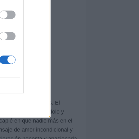
a entre dos personas. El
a terminará extrañándolo y
ncapié en que nadie más en el
nsaje de amor incondicional y
eclaración honesta y apasionada