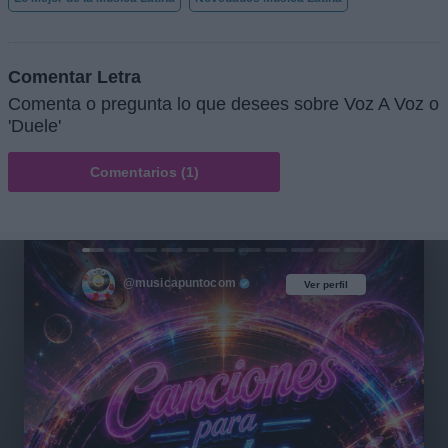
Comentar Letra
Comenta o pregunta lo que desees sobre Voz A Voz o
'Duele'
Comentarios (1)
@musicapuntocom
Ver perfil
Ver perfil