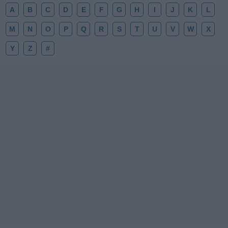
A
B
C
D
E
F
G
H
I
J
K
L
M
N
O
P
Q
R
S
T
U
V
W
X
Y
Z
#