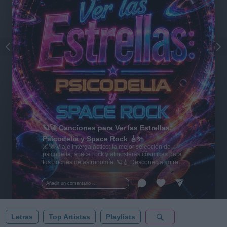
🪐🚀 Canciones para Ver las Estrellas:
Psicodelia y Space Rock 🎸✨
🌌🚀 Viaje intergaláctico: la mejor selección de
psicodelia, space rock y atmósferas cósmicas para
tus noches de astronomía. 🪐🎸 Desconecta, mira
al firmamento y siente la gravedad cero. 💾 ¡Guarda
esta colección para tu próxima noche estrellada!
Añadir un comentario ...
✨⭐
Letras
Top Artistas
Playlists