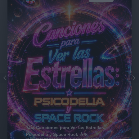
🪐🚀 Canciones para Ver las Estrellas:
Psicodelia y Space Rock 🎸✨