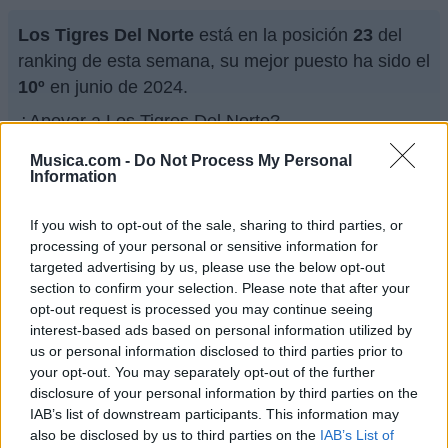
Los Tigres Del Norte
está en la posición
23
del
ranking de esta semana, su mejor puesto ha sido el
10º
en junio de 2024.
¿Apoyar a Los Tigres Del Norte?
Musica.com -
Do Not Process My Personal
527
40
Information
If you wish to opt-out of the sale, sharing to third parties, or
Ranking de Los Tigres Del Norte
TOP Música
processing of your personal or sensitive information for
targeted advertising by us, please use the below opt-out
section to confirm your selection. Please note that after your
opt-out request is processed you may continue seeing
interest-based ads based on personal information utilized by
us or personal information disclosed to third parties prior to
your opt-out. You may separately opt-out of the further
disclosure of your personal information by third parties on the
IAB’s list of downstream participants. This information may
also be disclosed by us to third parties on the
IAB’s List of