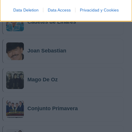
Data Deletion
Data Access
Privacidad y Cookies
Cadetes de Linares
Joan Sebastian
Mago De Oz
Conjunto Primavera