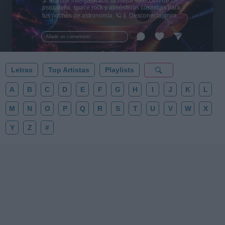
🌌🚀 Viaje intergaláctico: la mejor selección de
psicodelia, space rock y atmósferas cósmicas para
tus noches de astronomía. 🪐🎸 Desconecta, mira
al firmamento y siente la gravedad cero. 💾 ¡Guarda
esta colección para tu próxima noche estrellada!
Añadir un comentario ...
✨⭐
Letras
Top Artistas
Playlists
A
B
C
D
E
F
G
H
I
J
K
L
M
N
O
P
Q
R
S
T
U
V
W
X
Y
Z
#