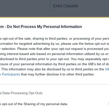
Eres Casado
Dos corazones errantes
om -
Do Not Process My Personal Information
Me han pasado cosas peor
to opt-out of the sale, sharing to third parties, or processing of your per
formation for targeted advertising by us, please use the below opt-out s
r selection. Please note that after your opt-out request is processed y
Tu Decides
eing interest-based ads based on personal information utilized by us or
disclosed to third parties prior to your opt-out. You may separately opt-
Como le hago pa olvidarla
losure of your personal information by third parties on the IAB’s list of
. This information may also be disclosed by us to third parties on the
IA
Participants
that may further disclose it to other third parties.
tico
l Data Processing Opt Outs
Fotos
Foro
o opt-out of the Sharing of my personal data.