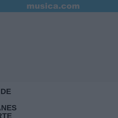
 DE
ANES
RTE