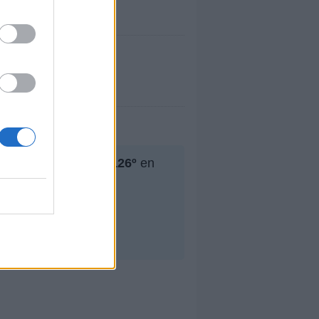
r puesto ha sido el
126º
en