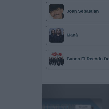
Joan Sebastian
Maná
Banda El Recodo De 
@musicapuntocom
Ver perfil
Ver perfil