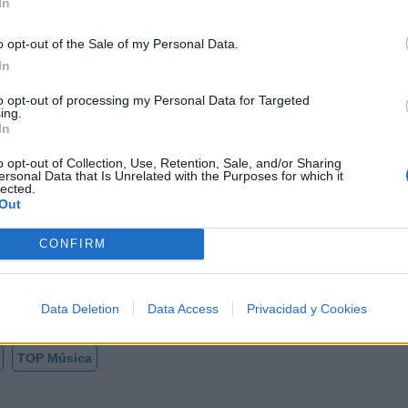
In
o opt-out of the Sale of my Personal Data.
In
l Norte
endas del Norteño
to opt-out of processing my Personal Data for Targeted
ing.
In
o opt-out of Collection, Use, Retention, Sale, and/or Sharing
 Norte
ersonal Data that Is Unrelated with the Purposes for which it
lected.
Out
 en la posición
250
del ranking de esta semana, su mejo
CONFIRM
Norte?
Data Deletion
Data Access
Privacidad y Cookies
TOP Música