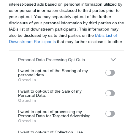
interest-based ads based on personal information utilized by
us or personal information disclosed to third parties prior to
Letra Corazón Espinado
your opt-out. You may separately opt-out of the further
disclosure of your personal information by third parties on the
IAB’s list of downstream participants. This information may
Letra En El Muelle De San Blas
also be disclosed by us to third parties on the
IAB’s List of
Downstream Participants
that may further disclose it to other
third parties.
Letra Labios Compartidos
Personal Data Processing Opt Outs
Letra Manda una señal
I want to opt-out of the Sharing of my
personal data.
Opted In
Letra Como Quisiera
I want to opt-out of the Sale of my
Personal Data.
Opted In
Letra Te Lloré Todo Un Río
I want to opt-out of processing my
Personal Data for Targeted Advertising.
Letra Mariposa Traicionera
Opted In
I want to opt-out of Collection, Use,