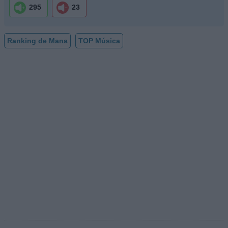
295
23
Ranking de Mana
TOP Música