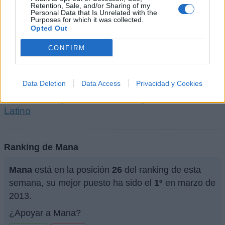
+ Letras de Mana
Retention, Sale, and/or Sharing of my
Personal Data that Is Unrelated with the
Purposes for which it was collected.
Discografía
Biografía
Curiosidades
Ranking
Fotos
Opted Out
Foro
CONFIRM
Biografía de Mana
Data Deletion
Data Access
Privacidad y Cookies
Maná: La Trayectoria de una Leyenda del Rock
Latino
Ranking de Mana
Mana
está en la posición
26
del ranking de esta
semana, su mejor puesto ha sido el
1º
en marzo de
2013.
¿Apoyar a Mana?