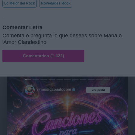
Lo Mejor del Rock
Novedades Rock
Comentar Letra
Comenta o pregunta lo que desees sobre Mana o
'Amor Clandestino'
Comentarios (1.422)
@musicapuntocom
Ver perfil
Ver perfil