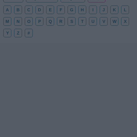
A
B
C
D
E
F
G
H
I
J
K
L
M
N
O
P
Q
R
S
T
U
V
W
X
Y
Z
#