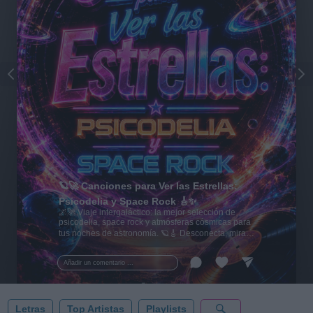
🪐🚀 Canciones para Ver las Estrellas:
Psicodelia y Space Rock 🎸✨
🌌🚀 Viaje intergaláctico: la mejor selección de
psicodelia, space rock y atmósferas cósmicas para
tus noches de astronomía. 🪐🎸 Desconecta, mira
al firmamento y siente la gravedad cero. 💾 ¡Guarda
esta colección para tu próxima noche estrellada!
Añadir un comentario ...
✨⭐
Letras
Top Artistas
Playlists