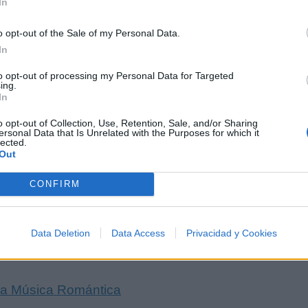
In
Letra Volveré a San Luis
o opt-out of the Sale of my Personal Data.
In
Letra Siempre te recordaré
to opt-out of processing my Personal Data for Targeted
ing.
In
Letra Lágrimas para un recu
o opt-out of Collection, Use, Retention, Sale, and/or Sharing
ersonal Data that Is Unrelated with the Purposes for which it
lected.
Letra La Cartita
Out
CONFIRM
o
Data Deletion
Data Access
Privacidad y Cookies
la Música Romántica