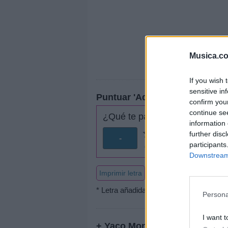
Musica.c
If you wish 
sensitive in
Puntuar 'Aqui'
confirm you
continue se
¿Qué te parece esta canción?
information 
further disc
-
participants
0 votos
Downstream 
Imprimir letra
* Letra añadida por
Deelfy
Persona
I want t
+ Yaco Monti