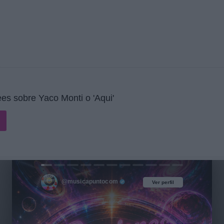
es sobre Yaco Monti o 'Aqui'
@musicapuntocom
Ver perfil
Ver perfil