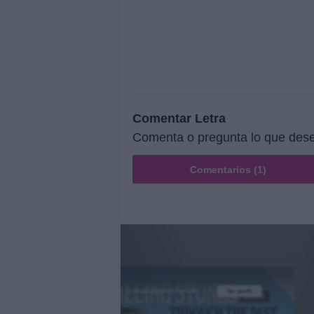
Comentar Letra
Comenta o pregunta lo que dese
Comentarios (1)
@musicapuntocom
Ver perfil
Ver perfil