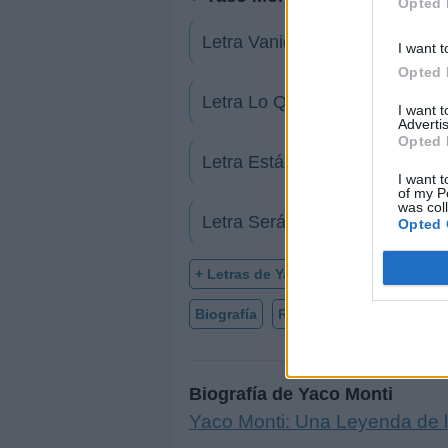
Opted 
Letra Vanidad
I want t
Opted 
Letra Lo Que Te Queda
I want 
Advertis
Opted 
Letra Está dormida
I want t
of my P
was col
Letra Será la última vez
Opted 
+ Letras de Yaco Monti
Biografía
Ranking
Fotos
For
Biografía de Yaco Monti
Yaco Monti: Una Leyenda de 