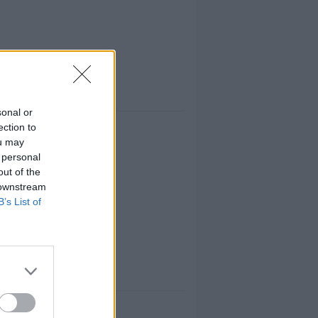
sonal or
ection to
ou may
 personal
out of the
 downstream
B’s List of