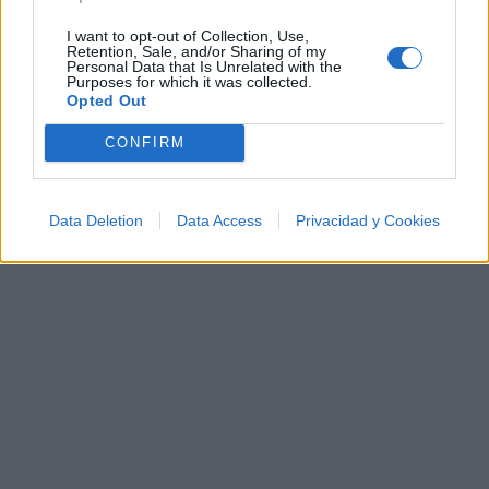
✨⭐
I want to opt-out of Collection, Use,
Retention, Sale, and/or Sharing of my
Personal Data that Is Unrelated with the
Letras
Top Artistas
Playlists
Purposes for which it was collected.
Opted Out
A
B
C
D
E
F
G
H
I
J
K
L
CONFIRM
M
N
O
P
Q
R
S
T
U
V
W
X
Y
Z
#
Data Deletion
Data Access
Privacidad y Cookies