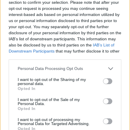
section to confirm your selection. Please note that after your
opt-out request is processed you may continue seeing
interest-based ads based on personal information utilized by
us or personal information disclosed to third parties prior to
your opt-out. You may separately opt-out of the further
disclosure of your personal information by third parties on the
IAB’s list of downstream participants. This information may
also be disclosed by us to third parties on the
IAB’s List of
Downstream Participants
that may further disclose it to other
third parties.
Personal Data Processing Opt Outs
I want to opt-out of the Sharing of my
personal data.
Opted In
🪐🚀 Canciones para Ver las Estrellas:
I want to opt-out of the Sale of my
Personal Data.
Psicodelia y Space Rock 🎸✨
Opted In
🌌🚀 Viaje intergaláctico: la mejor selección de
psicodelia, space rock y atmósferas cósmicas para
tus noches de astronomía. 🪐🎸 Desconecta, mira
I want to opt-out of processing my
al firmamento y siente la gravedad cero. 💾 ¡Guarda
Personal Data for Targeted Advertising.
esta colección para tu próxima noche estrellada!
Opted In
Añadir un comentario ...