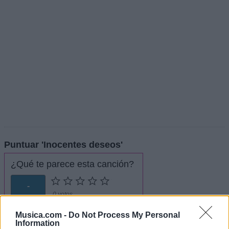
Puntuar 'Inocentes deseos'
¿Qué te parece esta canción?
-
0 votos
Musica.com -
Do Not Process My Personal
Imprimir letra
Information