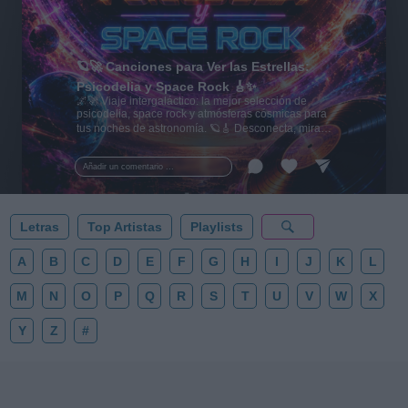
🪐🚀 Canciones para Ver las Estrellas:
Psicodelia y Space Rock 🎸✨
🌌🚀 Viaje intergaláctico: la mejor selección de
psicodelia, space rock y atmósferas cósmicas para
tus noches de astronomía. 🪐🎸 Desconecta, mira
al firmamento y siente la gravedad cero. 💾 ¡Guarda
esta colección para tu próxima noche estrellada!
Añadir un comentario ...
✨⭐
Letras
Top Artistas
Playlists
A
B
C
D
E
F
G
H
I
J
K
L
M
N
O
P
Q
R
S
T
U
V
W
X
Y
Z
#