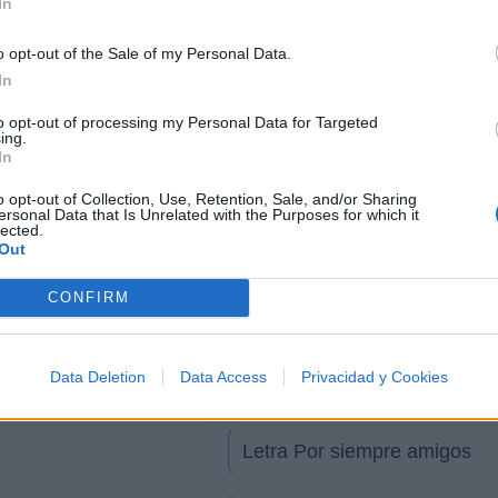
In
o opt-out of the Sale of my Personal Data.
In
to opt-out of processing my Personal Data for Targeted
ing.
In
o opt-out of Collection, Use, Retention, Sale, and/or Sharing
ersonal Data that Is Unrelated with the Purposes for which it
lected.
Out
CONFIRM
Letra Despues de mi cualqui
Data Deletion
Data Access
Privacidad y Cookies
Letra El ciclon
Letra Por siempre amigos