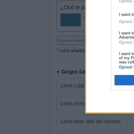
Opted 
¿Qué te parece esta canción?
I want t
-
Opted 
0 votos
I want 
Advertis
Imprimir letra
Opted 
* Letra añadida por
mily lira
I want t
of my P
was col
Opted 
+ Grupo Semilla
Letra Lágrimas de dolor
Letra Ironias
Letra Mas allá del tiempo