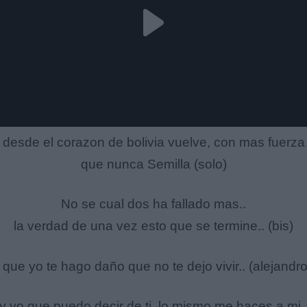
desde el corazon de bolivia vuelve, con mas fuerza
que nunca Semilla (solo)
No se cual dos ha fallado mas..
la verdad de una vez esto que se termine.. (bis)
 que yo te hago daño que no te dejo vivir.. (alejandro
y yo que puedo decir de ti, lo mismo me haces a mi.