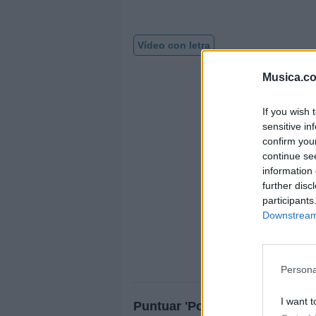
Vídeo con letra
Musica.c
If you wish 
sensitive in
confirm you
continue se
information 
further disc
participants
Downstream 
Persona
I want t
Puntuar 'Por siempre amigos'