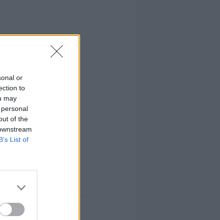
sonal or
ection to
ou may
 personal
out of the
 downstream
B’s List of