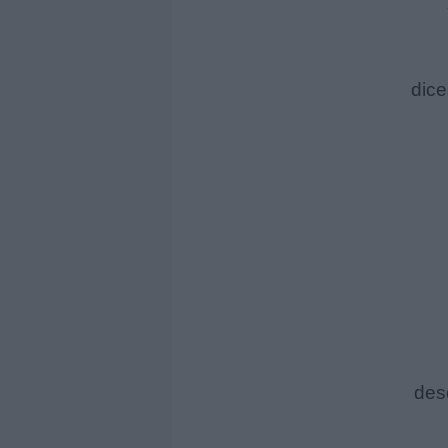
dice
desd