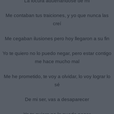
La locura adueñándose de mí
Me contaban tus traiciones, y yo que nunca las
creí
Me cegaban ilusiones pero hoy llegaron a su fin
Yo te quiero no lo puedo negar, pero estar contigo
me hace mucho mal
Me he prometido, te voy a olvidar, lo voy lograr lo
sé
De mi ser, vas a desaparecer