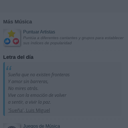
Más Música
Puntuar Artistas
Puntúa a diferentes cantantes y grupos para establecer
sus índices de popularidad
Letra del día
Sueña que no existen fronteras
Y amor sin barreras,
No mires atrás.
Vive con la emoción de volver
a sentir, a vivir la paz.
'Sueña', Luis Miguel
Juegos de Música