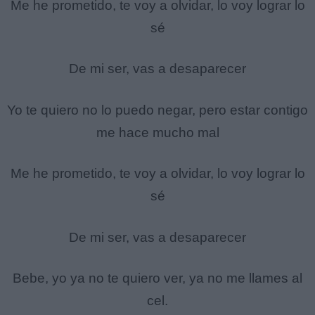
Me he prometido, te voy a olvidar, lo voy lograr lo
sé
De mi ser, vas a desaparecer
Yo te quiero no lo puedo negar, pero estar contigo
me hace mucho mal
Me he prometido, te voy a olvidar, lo voy lograr lo
sé
De mi ser, vas a desaparecer
Bebe, yo ya no te quiero ver, ya no me llames al
cel.