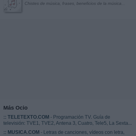
Chistes de música, frases, beneficios de la música...
Más Ocio
::
TELETEXTO.COM
- Programación TV. Guía de
televisión: TVE1, TVE2, Antena 3, Cuatro, Tele5, La Sexta...
::
MUSICA.COM
- Letras de canciones, vídeos con letra,