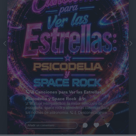
🪐🚀 Canciones para Ver las Estrellas:
Psicodelia y Space Rock 🎸✨
🌌🚀 Viaje intergaláctico: la mejor selección de
psicodelia, space rock y atmósferas cósmicas para
tus noches de astronomía. 🪐🎸 Desconecta, mira
al firmamento y siente la gravedad cero. 💾 ¡Guarda
esta colección para tu próxima noche estrellada!
Añadir un comentario ...
✨⭐