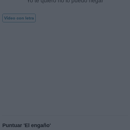
Yo te quiero no lo puedo negar
Vídeo con letra
Puntuar 'El engaño'