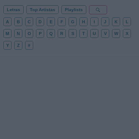
Letras
Top Artistas
Playlists
A
B
C
D
E
F
G
H
I
J
K
L
M
N
O
P
Q
R
S
T
U
V
W
X
Y
Z
#