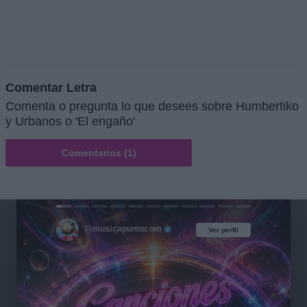
Comentar Letra
Comenta o pregunta lo que desees sobre Humbertiko
y Urbanos o 'El engaño'
Comentarios (1)
@musicapuntocom
Ver perfil
Ver perfil