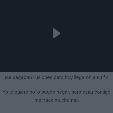
Me cegaban ilusiones pero hoy llegaron a su fin
Yo te quiero no lo puedo negar, pero estar contigo
me hace mucho mal