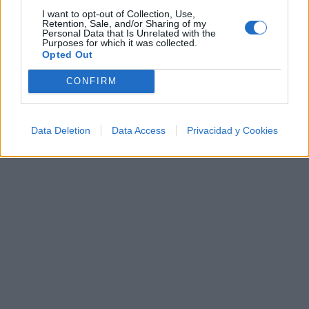
I want to opt-out of Collection, Use,
Humbertiko y Urbanos
no está entre los 500
Retention, Sale, and/or Sharing of my
Personal Data that Is Unrelated with the
artistas más apoyados y visitados de esta semana.
Purposes for which it was collected.
Opted Out
¿Apoyar a Humbertiko y Urbanos?
CONFIRM
2
0
Data Deletion
Data Access
Privacidad y Cookies
Ranking de Humbertiko y Urbanos
TOP Música