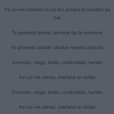
Ya no me mandes ni un tex porque lo nuestro ya
fue
Te prometo borrar, borrarte de la memoria
Yo prometo olvidar, olvidar nuestra historia
Cornudo, ciego, tonto, confundido, herido
Así yo me siento, mañana te olvido
Cornudo, ciego, tonto, confundido, herido
Así yo me siento, mañana te olvido