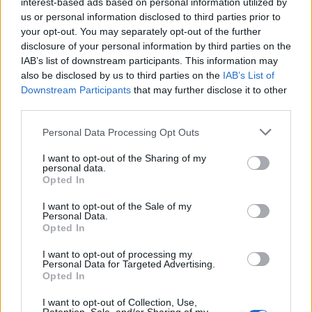
interest-based ads based on personal information utilized by
us or personal information disclosed to third parties prior to
Letra Hoy te vi
your opt-out. You may separately opt-out of the further
disclosure of your personal information by third parties on the
IAB’s list of downstream participants. This information may
Letra Tu Me Estas Enamorando
also be disclosed by us to third parties on the
IAB’s List of
Downstream Participants
that may further disclose it to other
third parties.
Letra Ella Se Olvido De Mi
Personal Data Processing Opt Outs
Letra Dulce Amor
I want to opt-out of the Sharing of my
personal data.
Opted In
+ Letras de Melodia Callejera
I want to opt-out of the Sale of my
Personal Data.
Biografía
Ranking
Fotos
Foro
Opted In
I want to opt-out of processing my
Personal Data for Targeted Advertising.
Ranking de Melodia Callejera
Opted In
I want to opt-out of Collection, Use,
Melodia Callejera
no está entre los 500 artistas