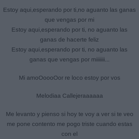
Estoy aqui,esperando por ti,no aguanto las ganas
que vengas por mi
Estoy aqui,esperando por ti, no aguanto las
ganas de hacerte feliz
Estoy aqui,esperando por ti, no aguanto las
ganas que vengas por miiiiiii...
Mi amoOoooOor re loco estoy por vos
Melodiaa Callejeraaaaaa
Me levanto y pienso si hoy te voy a ver si te veo
me pone contento me pogo triste cuando estas
con el