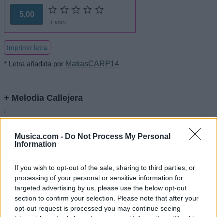
5,00
1 voto
Imprimir letra
* Letra añadida por
MatiasCARP14
+ Melodia Callejera
Letra Podria Ser Amado
Musica.com -
Do Not Process My Personal
Information
Letra Estoy aqui
If you wish to opt-out of the sale, sharing to third parties, or
Letra Toma , toma , toma..
processing of your personal or sensitive information for
targeted advertising by us, please use the below opt-out
section to confirm your selection. Please note that after your
Letra Hay que gil
opt-out request is processed you may continue seeing