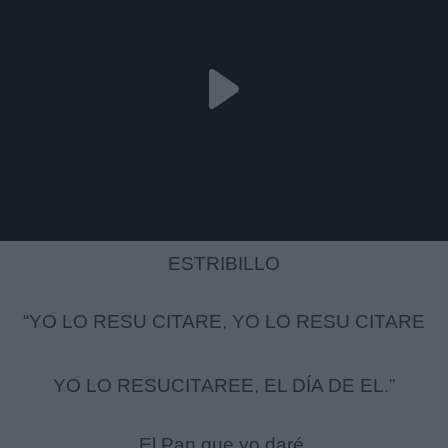
ESTRIBILLO
“YO LO RESU CITARE, YO LO RESU CITARE
YO LO RESUCITAREE, EL DÍA DE EL.”
El Pan que yo daré,