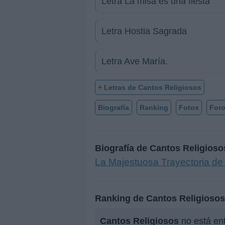
Letra La misa es una fiesta
Letra Hostia Sagrada
Letra Ave María.
+ Letras de Cantos Religiosos
Biografía
Ranking
Fotos
For
Biografía de Cantos Religioso
La Majestuosa Trayectoria de
Ranking de Cantos Religiosos
Cantos Religiosos
no está ent