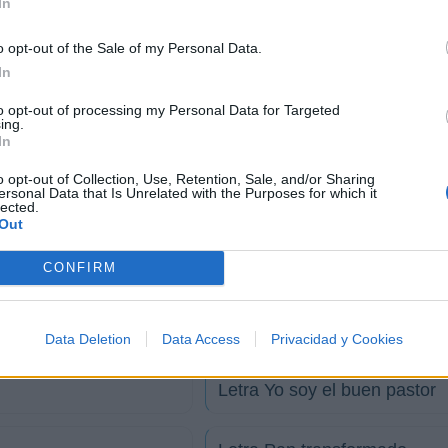
In
o opt-out of the Sale of my Personal Data.
In
'
to opt-out of processing my Personal Data for Targeted
ing.
In
o opt-out of Collection, Use, Retention, Sale, and/or Sharing
ersonal Data that Is Unrelated with the Purposes for which it
lected.
Out
CONFIRM
Data Deletion
Data Access
Privacidad y Cookies
Letra Yo soy el buen pastor