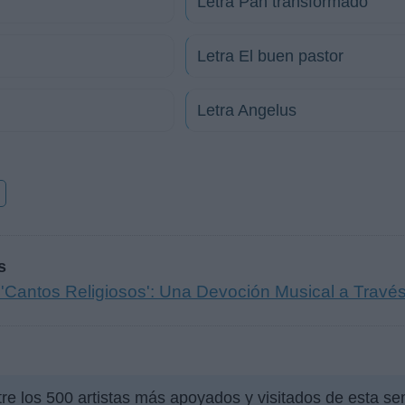
Letra Pan transformado
Letra El buen pastor
Letra Angelus
o
s
 'Cantos Religiosos': Una Devoción Musical a Travé
re los 500 artistas más apoyados y visitados de esta s