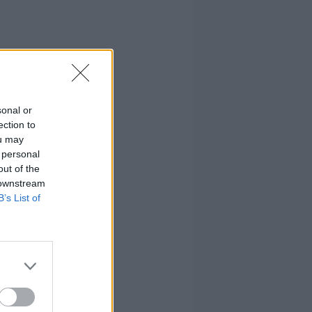
sonal or
ection to
ou may
 personal
out of the
 downstream
B’s List of