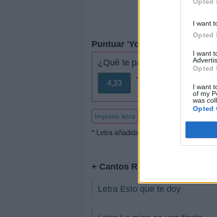
Opted 
I want t
Opted 
Puntuar 'Yo soy el pan de vida
I want 
Advertis
¿Qué te parece esta canción?
Opted 
4,33
I want t
86 votos
of my P
was col
Opted 
Imprimir letra
* Letra añadida por
ocotillodgo
+ Cantos Religiosos
Letra Esto que te doy