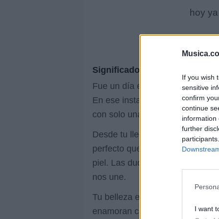
hoy ya
hoy ya 
Musica.c
Significado de la letra
If you wish 
Fue un día especial, marcado en
sensitive in
confirm you
En ese instante, algo único suce
continue se
con solo una mirada. Así, sin n
information 
further disc
Desde tu llegada, mi vida dio un 
participants
perfecto que he encontrado en ti.
Downstream 
piel. Las dudas se desvanecieron
nos une.
Persona
Tu belleza exterior es incompar
I want t
enamoran cada día más. El signi