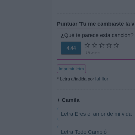
Puntuar 'Tu me cambiaste la v
¿Qué te parece esta canción?
4,44
18 votos
Imprimir letra
* Letra añadida por
laliflor
+ Camila
Letra Eres el amor de mi vida
Letra Todo Cambió