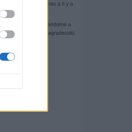
ha sido devuelta gracias a ti y a
mó mi existencia, llevándome a
o, estoy eternamente agradecido.