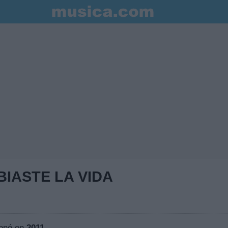
IASTE LA VIDA
renó en
2011
.