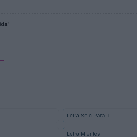
ida'
Letra Solo Para Ti
Letra Mientes