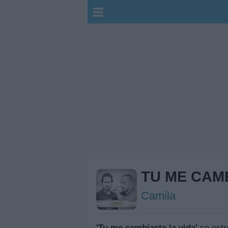
TU ME CAMB
Camila
'Tu me cambiaste la vida'
se est