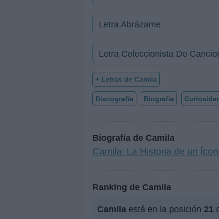
Letra Abrázame
Letra Coleccionista De Cancio
+ Letras de Camila
Discografía
Biografía
Curiosida
Biografía de Camila
Camila: La Historia de un Íco
Ranking de Camila
Camila
está en la posición
21
d