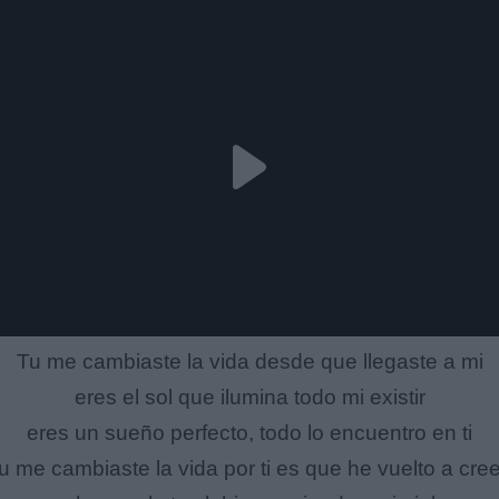
Tu me cambiaste la vida desde que llegaste a mi
eres el sol que ilumina todo mi existir
eres un sueño perfecto, todo lo encuentro en ti
tu me cambiaste la vida por ti es que he vuelto a cree