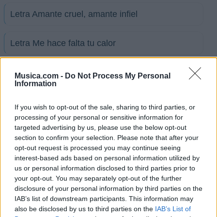
Letra Amante cruel, amante infiel
Letra Me hace falta tu calor
Letra La nave del olvido
Musica.com -
Do Not Process My Personal
Information
Letra Cuando me enamoro
If you wish to opt-out of the sale, sharing to third parties, or
processing of your personal or sensitive information for
targeted advertising by us, please use the below opt-out
Letra Quiera Dios
section to confirm your selection. Please note that after your
opt-out request is processed you may continue seeing
interest-based ads based on personal information utilized by
Letra Nadita de nada
us or personal information disclosed to third parties prior to
your opt-out. You may separately opt-out of the further
+ Letras de Mirtha Perez
disclosure of your personal information by third parties on the
IAB’s list of downstream participants. This information may
Biografía
Ranking
Fotos
Foro
also be disclosed by us to third parties on the
IAB’s List of