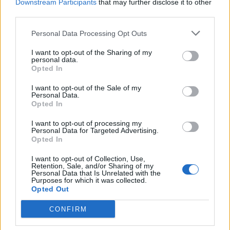
Downstream Participants
that may further disclose it to other
third parties.
Ranking de Mirtha Perez
Personal Data Processing Opt Outs
Mirtha Perez
no está entre los 500 artistas más
I want to opt-out of the Sharing of my
personal data.
apoyados y visitados de esta semana.
Opted In
¿Apoyar a Mirtha Perez?
I want to opt-out of the Sale of my
Personal Data.
12
1
Opted In
I want to opt-out of processing my
Personal Data for Targeted Advertising.
Ranking de Mirtha Perez
TOP Música
Opted In
I want to opt-out of Collection, Use,
Retention, Sale, and/or Sharing of my
Personal Data that Is Unrelated with the
Purposes for which it was collected.
Opted Out
CONFIRM