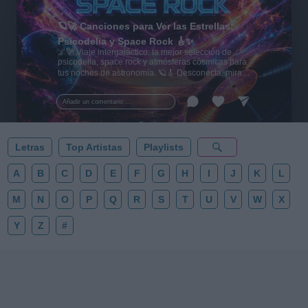
🪐🚀 Canciones para Ver las Estrellas:
Psicodelia y Space Rock 🎸✨
🌌🚀 Viaje intergaláctico: la mejor selección de
psicodelia, space rock y atmósferas cósmicas para
tus noches de astronomía. 🪐🎸 Desconecta, mira
al firmamento y siente la gravedad cero. 💾 ¡Guarda
esta colección para tu próxima noche estrellada!
Añadir un comentario ...
✨⭐
Letras
Top Artistas
Playlists
A
B
C
D
E
F
G
H
I
J
K
L
M
N
O
P
Q
R
S
T
U
V
W
X
Y
Z
#