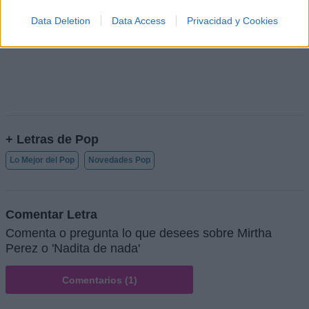
Data Deletion
Data Access
Privacidad y Cookies
+ Letras de Pop
Lo Mejor del Pop
Novedades Pop
Comentar Letra
Comenta o pregunta lo que desees sobre Mirtha
Perez o 'Nadita de nada'
Comentarios (1)