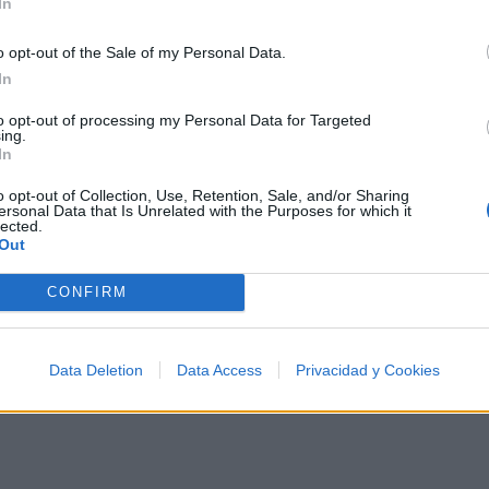
In
o opt-out of the Sale of my Personal Data.
In
🪐🚀 Canciones para Ver las Estrellas:
to opt-out of processing my Personal Data for Targeted
Psicodelia y Space Rock 🎸✨
ing.
🌌🚀 Viaje intergaláctico: la mejor selección de
In
psicodelia, space rock y atmósferas cósmicas para
tus noches de astronomía. 🪐🎸 Desconecta, mira
o opt-out of Collection, Use, Retention, Sale, and/or Sharing
al firmamento y siente la gravedad cero. 💾 ¡Guarda
ersonal Data that Is Unrelated with the Purposes for which it
esta colección para tu próxima noche estrellada!
Añadir un comentario ...
lected.
✨⭐
Out
CONFIRM
I
J
K
L
M
N
O
P
Q
R
S
T
Data Deletion
Data Access
Privacidad y Cookies