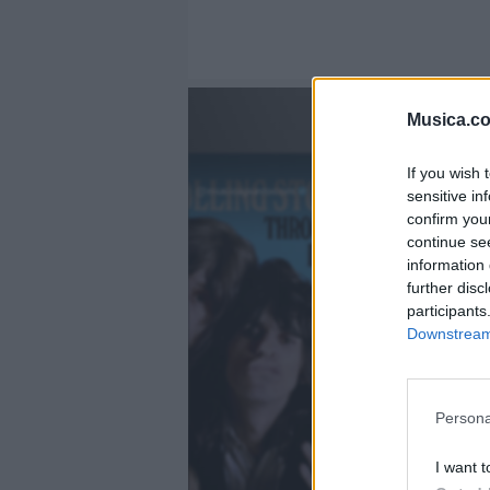
Musica.c
If you wish 
@musicapuntocom
sensitive in
Ver perfil
Ver perfil
confirm you
continue se
fil
fil
information 
further disc
participants
Downstream 
Persona
I want t