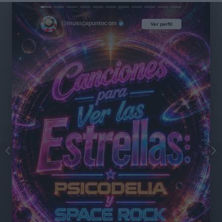
@musicapuntocom
Ver perfil
Ver perfil