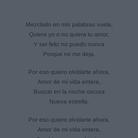
Mezclado en mis palabras vuela,
Quiera yo o no quiera tu amor,
Y ser feliz no puedo nunca
Porque no me deja.
Por eso quiero olvidarte ahora,
Amor de mi vida entera,
Buscar en la noche oscura
Nueva estrella.
Por eso quiero olvidarte ahora,
Amor de mi vida entera,