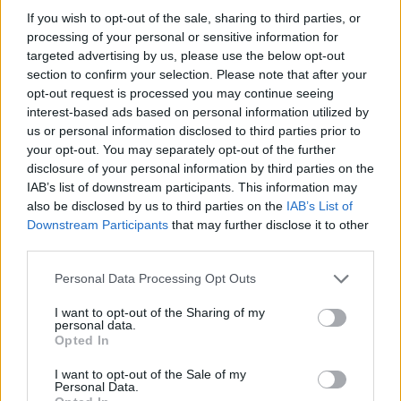
Letra Amante cruel, amante infiel
If you wish to opt-out of the sale, sharing to third parties, or
processing of your personal or sensitive information for
targeted advertising by us, please use the below opt-out
Letra Me hace falta tu calor
section to confirm your selection. Please note that after your
opt-out request is processed you may continue seeing
Letra La nave del olvido
interest-based ads based on personal information utilized by
us or personal information disclosed to third parties prior to
your opt-out. You may separately opt-out of the further
Letra Cuando me enamoro
disclosure of your personal information by third parties on the
IAB’s list of downstream participants. This information may
also be disclosed by us to third parties on the
IAB’s List of
Letra Quiera Dios
Downstream Participants
that may further disclose it to other
third parties.
Letra Nadita de nada
Personal Data Processing Opt Outs
I want to opt-out of the Sharing of my
+ Letras de Mirtha Perez
personal data.
Opted In
Biografía
Ranking
Fotos
Foro
I want to opt-out of the Sale of my
Personal Data.