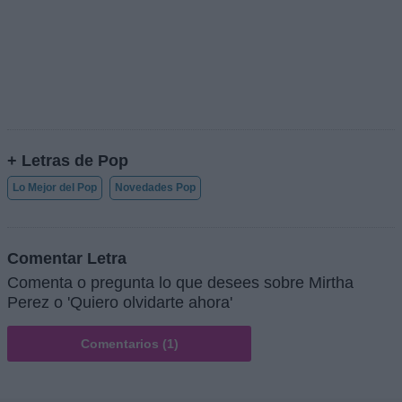
+ Letras de Pop
Lo Mejor del Pop
Novedades Pop
Comentar Letra
Comenta o pregunta lo que desees sobre Mirtha
Perez o 'Quiero olvidarte ahora'
Comentarios (1)