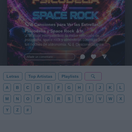
🪐🚀 Canciones para Ver las Estrellas:
Psicodelia y Space Rock 🎸✨
🌌🚀 Viaje intergaláctico: la mejor selección de
psicodelia, space rock y atmósferas cósmicas para
tus noches de astronomía. 🪐🎸 Desconecta, mira
al firmamento y siente la gravedad cero. 💾 ¡Guarda
esta colección para tu próxima noche estrellada!
Añadir un comentario ...
✨⭐
Letras
Top Artistas
Playlists
A
B
C
D
E
F
G
H
I
J
K
L
M
N
O
P
Q
R
S
T
U
V
W
X
Y
Z
#