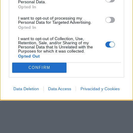
Personal Data.
Opted In
I want to opt-out of processing my
Ranking de Salsa Libre
Personal Data for Targeted Advertising.
Opted In
Salsa Libre
no está entre los 500 artistas más
I want to opt-out of Collection, Use,
apoyados y visitados de esta semana, su mejor
Retention, Sale, and/or Sharing of my
Personal Data that Is Unrelated with the
puesto ha sido el
481º
en abril de 2020.
Purposes for which it was collected.
Opted Out
¿Apoyar a Salsa Libre?
CONFIRM
11
0
Data Deletion
Data Access
Privacidad y Cookies
Ranking de Salsa Libre
TOP Música