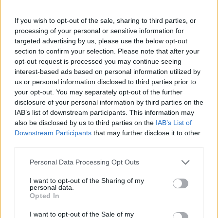
If you wish to opt-out of the sale, sharing to third parties, or
Letra Me Gustas
processing of your personal or sensitive information for
targeted advertising by us, please use the below opt-out
section to confirm your selection. Please note that after your
Letra Buscate
opt-out request is processed you may continue seeing
interest-based ads based on personal information utilized by
Letra La Soledad
us or personal information disclosed to third parties prior to
your opt-out. You may separately opt-out of the further
disclosure of your personal information by third parties on the
Letra Si Pudiera Amarte Mas Salsa Libre
IAB’s list of downstream participants. This information may
also be disclosed by us to third parties on the
IAB’s List of
Downstream Participants
that may further disclose it to other
Letra No lo beses
third parties.
Personal Data Processing Opt Outs
Letra Eres dueña de mi vida
I want to opt-out of the Sharing of my
personal data.
+ Letras de Salsa Libre
Opted In
I want to opt-out of the Sale of my
Biografía
Ranking
Fotos
Foro