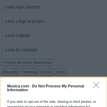
Letra Aqui mismito
Letra Llegó el joropo...
Letra Caballo
Letra El coleador
+ Letras de Cholo Valderrama
Biografía
Ranking
Fotos
Foro
Musica.com -
Do Not Process My Personal
Information
Biografía de Cholo Valderrama
Cholo Valderrama: La Voz Legendaria del Llano
If you wish to opt-out of the sale, sharing to third parties, or
Colombiano
processing of your personal or sensitive information for