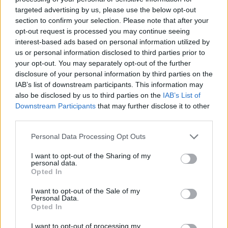
targeted advertising by us, please use the below opt-out
section to confirm your selection. Please note that after your
Ranking de Cholo Valderrama
opt-out request is processed you may continue seeing
interest-based ads based on personal information utilized by
Cholo Valderrama
no está entre los 500 artistas
us or personal information disclosed to third parties prior to
your opt-out. You may separately opt-out of the further
más apoyados y visitados de esta semana.
disclosure of your personal information by third parties on the
¿Apoyar a Cholo Valderrama?
IAB’s list of downstream participants. This information may
also be disclosed by us to third parties on the
IAB’s List of
94
4
Downstream Participants
that may further disclose it to other
third parties.
Ranking de Cholo Valderrama
TOP Música
Personal Data Processing Opt Outs
I want to opt-out of the Sharing of my
personal data.
Opted In
I want to opt-out of the Sale of my
Personal Data.
Opted In
I want to opt-out of processing my