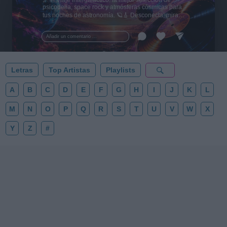
🌌🚀 Viaje intergaláctico: la mejor selección de
psicodelia, space rock y atmósferas cósmicas para
tus noches de astronomía. 🪐🎸 Desconecta, mira
al firmamento y siente la gravedad cero. 💾 ¡Guarda
esta colección para tu próxima noche estrellada!
Añadir un comentario ...
✨⭐
Letras
Top Artistas
Playlists
A
B
C
D
E
F
G
H
I
J
K
L
M
N
O
P
Q
R
S
T
U
V
W
X
Y
Z
#