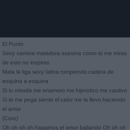
El Punto
Sexy camina matadora asesina como tú me miras
de esto no inspiras
Mata la liga sexy latina rompiendo cadera de
esquina a esquina
Si tu mirada me enamoro me hipnotizo me cautivo
Si te me pega siente el calor me la llevo haciendo
el amor
(Coro)
Oh oh oh oh hagamos el amor bailando Oh oh oh