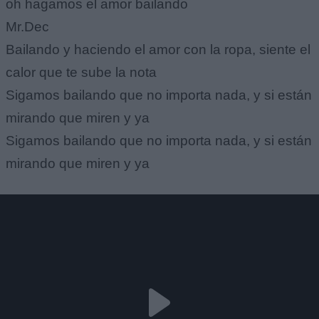
oh hagamos el amor bailando
Mr.Dec
Bailando y haciendo el amor con la ropa, siente el
calor que te sube la nota
Sigamos bailando que no importa nada, y si están
mirando que miren y ya
Sigamos bailando que no importa nada, y si están
mirando que miren y ya