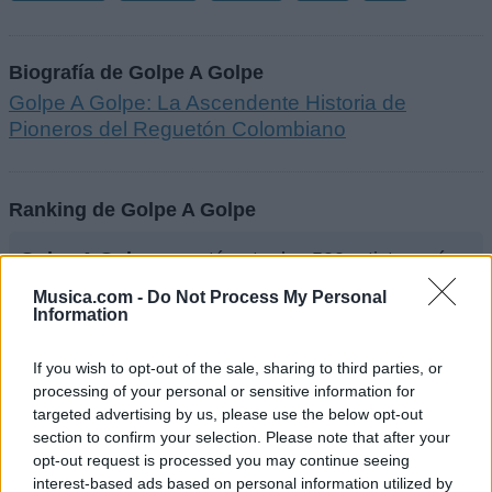
Biografía de Golpe A Golpe
Golpe A Golpe: La Ascendente Historia de
Pioneros del Reguetón Colombiano
Ranking de Golpe A Golpe
Golpe A Golpe
no está entre los 500 artistas más
apoyados y visitados de esta semana, su mejor
Musica.com -
Do Not Process My Personal
puesto ha sido el
247º
en agosto de 2010.
Information
¿Apoyar a Golpe A Golpe?
If you wish to opt-out of the sale, sharing to third parties, or
processing of your personal or sensitive information for
13
1
targeted advertising by us, please use the below opt-out
section to confirm your selection. Please note that after your
opt-out request is processed you may continue seeing
Ranking de Golpe A Golpe
TOP Música
interest-based ads based on personal information utilized by