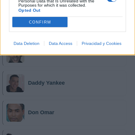
Personal Data that Is Unrelated with the
Purposes for which it was collected.
Opted Out
CONFIRM
Rakim y Ken-Y
Data Deletion
Data Access
Privacidad y Cookies
Tito 'El Bambino'
Daddy Yankee
Don Omar