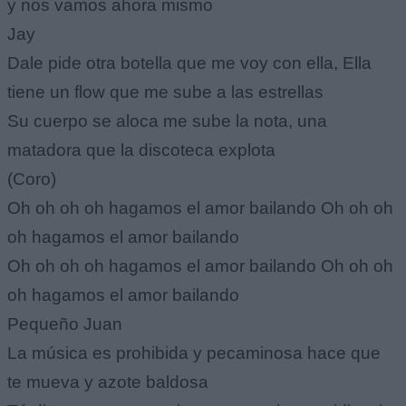
y nos vamos ahora mismo
Jay
Dale pide otra botella que me voy con ella, Ella
tiene un flow que me sube a las estrellas
Su cuerpo se aloca me sube la nota, una
matadora que la discoteca explota
(Coro)
Oh oh oh oh hagamos el amor bailando Oh oh oh
oh hagamos el amor bailando
Oh oh oh oh hagamos el amor bailando Oh oh oh
oh hagamos el amor bailando
Pequeño Juan
La música es prohibida y pecaminosa hace que
te mueva y azote baldosa