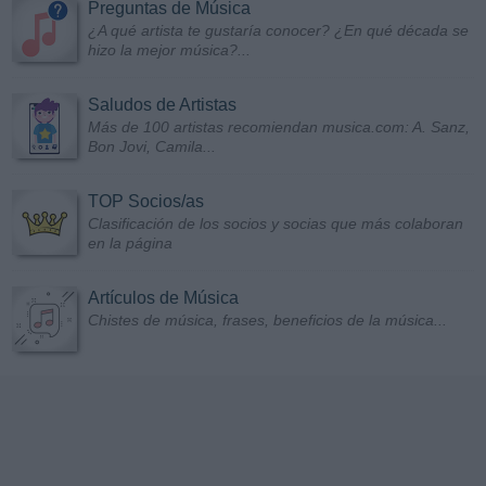
Preguntas de Música
¿A qué artista te gustaría conocer? ¿En qué década se
hizo la mejor música?...
Saludos de Artistas
Más de 100 artistas recomiendan musica.com: A. Sanz,
Bon Jovi, Camila...
TOP Socios/as
Clasificación de los socios y socias que más colaboran
en la página
Artículos de Música
Chistes de música, frases, beneficios de la música...