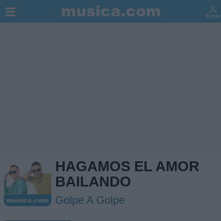
HAGAMOS EL AMOR
BAILANDO
Golpe A Golpe