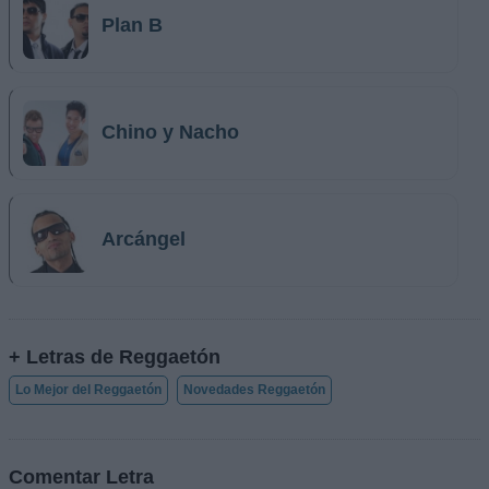
Plan B
Chino y Nacho
Arcángel
+ Letras de Reggaetón
Lo Mejor del Reggaetón
Novedades Reggaetón
Comentar Letra